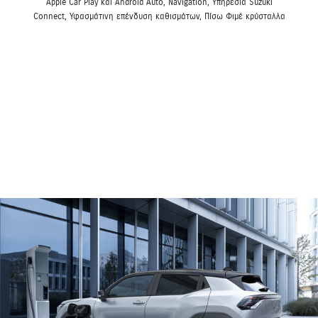
Apple Car Play και Android Auto, Navigation, Υπηρεσία Suzuki
Connect, Υφασμάτινη επένδυση καθισμάτων, Πίσω Φιμέ κρύσταλλα