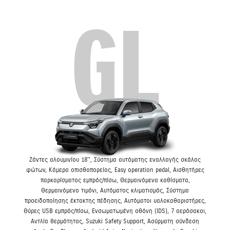
GL
Ζάντες αλουμινίου 18'', Σύστημα αυτόματης εναλλαγής σκάλας
φώτων, Κάμερα οπισθοπορείας, Easy operation pedal, Αισθητήρες
παρκαρίσματος εμπρός/πίσω, Θερμαινόμενα καθίσματα,
Θερμαινόμενο τιμόνι, Αυτόματος κλιματισμός, Σύστημα
προειδοποίησης έκτακτης πέδησης, Αυτόματοι υαλοκαθαριστήρες,
Θύρες USB εμπρός/πίσω, Ενσωματωμένη οθόνη (IDS), 7 αερόσακοι,
Αντλία θερμότητας, Suzuki Safety Support, Ασύρματη σύνδεση