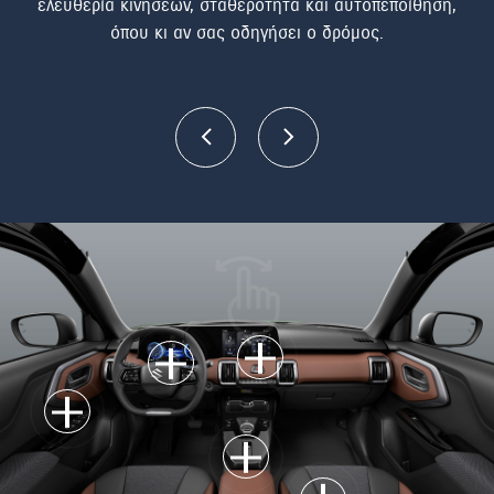
, τη
ελευθερία κινήσεων, σταθερότητα και αυτοπεποίθηση,
εμπ
α
όπου κι αν σας οδηγήσει ο δρόμος.
ή
σ