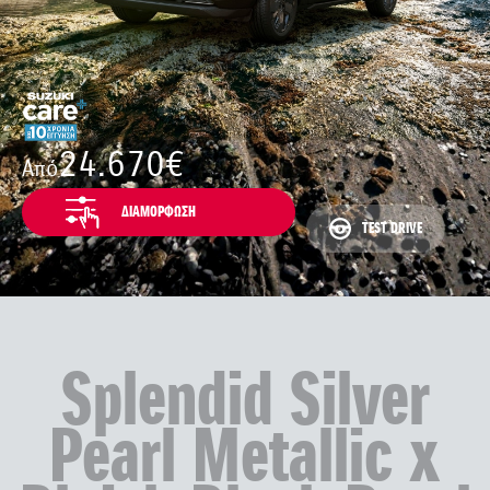
24.670€
Από
ΔΙΑΜΟΡΦΩΣΗ
TEST DRIVE
Splendid Silver
Pearl Metallic x