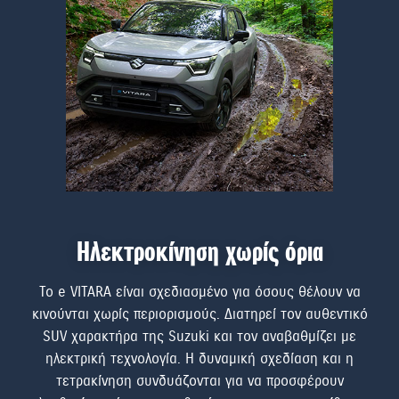
Ηλεκτροκίνηση χωρίς όρια
ας
Το e VITARA είναι σχεδιασμένο για όσους θέλουν να
Το 
 Με
κινούνται χωρίς περιορισμούς. Διατηρεί τον αυθεντικό
να
SUV χαρακτήρα της Suzuki και τον αναβαθμίζει με
ALL
 από
ηλεκτρική τεχνολογία. Η δυναμική σχεδίαση και η
τ
ντας
τετρακίνηση συνδυάζονται για να προσφέρουν