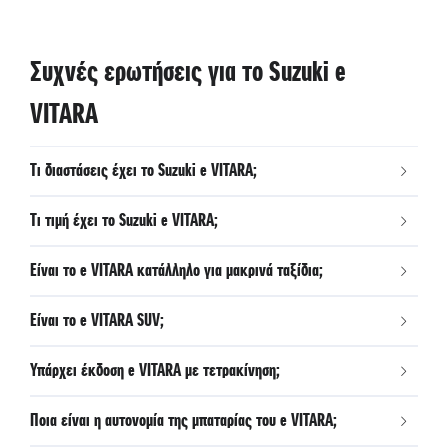
Σύστημα Παρακολούθησης Οδηγού (DMS)
Σύστημα Κλήσεων Έκτακτης Ανάγκης eCall
Σύστημα Hill Hold
Συχνές ερωτήσεις για το Suzuki e
Σύστημα Hill Descent Control
VITARA
Τι διαστάσεις έχει το Suzuki e VITARA;
Τι τιμή έχει το Suzuki e VITARA;
Είναι το e VITARA κατάλληλο για μακρινά ταξίδια;
Είναι το e VITARA SUV;
Υπάρχει έκδοση e VITARA με τετρακίνηση;
Ποια είναι η αυτονομία της μπαταρίας του e VITARA;