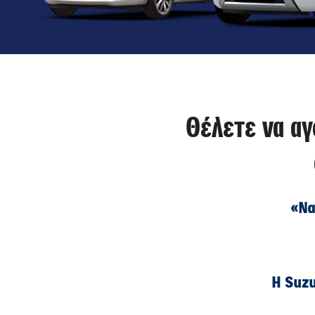
Θέλετε να αγ
«Να
Η Suzu