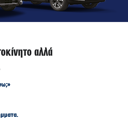
τοκίνητο αλλά
…
νω;»
ήμματα.