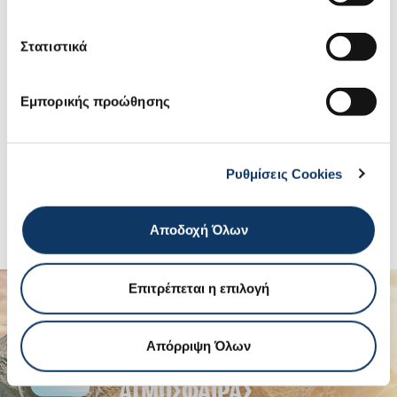
Στατιστικά
Εμπορικής προώθησης
Ρυθμίσεις Cookies
Αποδοχή Όλων
Επιτρέπεται η επιλογή
ΠΡΟΣΤΑΣΙΑ ΤΗΣ
Απόρριψη Όλων
ΑΤΜΟΣΦΑΙΡΑΣ