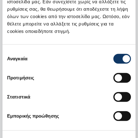
ιστοσελίδα μας. Εάν συνεχίσετε χωρίς να αλλάξετε τις
ρυθμίσεις σας, θα θεωρήσουμε ότι αποδέχεστε τη λήψη
Παρακαλούμε συμπληρώστε τη φόρμα παρακάτω και
όλων των cookies από την ιστοσελίδα μας. Ωστόσο, εάν
θα επικοινωνήσουμε μαζί σας το συντομότερο.
θέλετε μπορείτε να αλλάξετε τις ρυθμίσεις για τα
Επιλογή μοντέλου
cookies οποιαδήποτε στιγμή.
Επιλογή
Ακολουθήστε τα παρακάτω βήματα:
Αναγκαία
συγκατάθεσης
1. Επιλέξτε περιοχή
Προτιμήσεις
Στατιστικά
2. Επιλέξτε Επίσημο Έμπορο και
Εμπορικής προώθησης
συμπληρώστε τα απαραίτητα στοιχεία*