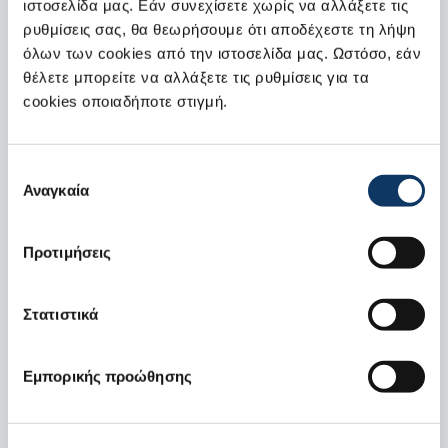
ιστοσελίδα μας. Εάν συνεχίσετε χωρίς να αλλάξετε τις
ρυθμίσεις σας, θα θεωρήσουμε ότι αποδέχεστε τη λήψη
Παρακαλούμε συμπληρώστε τη φόρμα παρακάτω και
όλων των cookies από την ιστοσελίδα μας. Ωστόσο, εάν
θα επικοινωνήσουμε μαζί σας το συντομότερο.
θέλετε μπορείτε να αλλάξετε τις ρυθμίσεις για τα
Επιλογή μοντέλου
cookies οποιαδήποτε στιγμή.
Επιλογή
Ακολουθήστε τα παρακάτω βήματα:
Αναγκαία
συγκατάθεσης
1. Επιλέξτε περιοχή
Προτιμήσεις
Στατιστικά
2. Επιλέξτε Επίσημο Έμπορο και
Εμπορικής προώθησης
συμπληρώστε τα απαραίτητα στοιχεία*