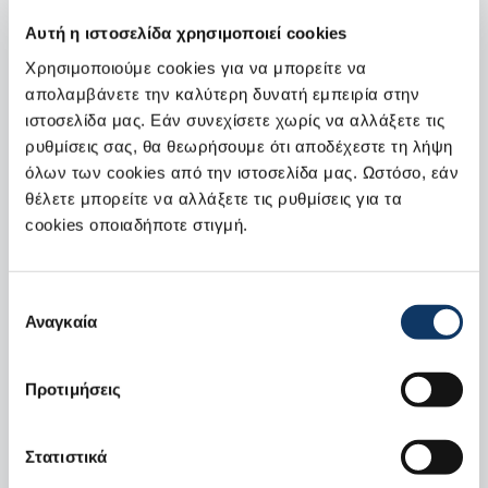
Αυτή η ιστοσελίδα χρησιμοποιεί cookies
H Suzuki που εκπροσωπείται στην Ελλάδα από τη
Χρησιμοποιούμε cookies για να μπορείτε να
ΣΦΑΚΙΑΝΑΚΗΣ ΑΕΒΕ, σέβεται και προστατεύει τα
απολαμβάνετε την καλύτερη δυνατή εμπειρία στην
προσωπικά σας δεδομένα φροντίζοντας να σας παρέχει
ιστοσελίδα μας. Εάν συνεχίσετε χωρίς να αλλάξετε τις
υπηρεσίες υψηλού επιπέδου. Αν επιθυμείτε να
ρυθμίσεις σας, θα θεωρήσουμε ότι αποδέχεστε τη λήψη
κρατήσετε την επαφή με τη Suzuki ή/και με τις
όλων των cookies από την ιστοσελίδα μας. Ωστόσο, εάν
θέλετε μπορείτε να αλλάξετε τις ρυθμίσεις για τα
υπόλοιπες εταιρείες του Ομίλου μας, συμπληρώστε τις
cookies οποιαδήποτε στιγμή.
παρακάτω επιλογές.
Συναίνεση επικοινωνίας και επεξεργασίας
Επιλογή
Αναγκαία
συγκατάθεσης
προσωπικών δεδομένων
Συναινώ στην ένταξη των προσωπικών μου
Προτιμήσεις
δεδομένων σε αρχείο προσωπικών δεδομένων και την
επεξεργασία τους για τον σκοπό της ενημέρωσης για
Στατιστικά
προώθηση προϊόντων και υπηρεσιών και τη διενέργεια