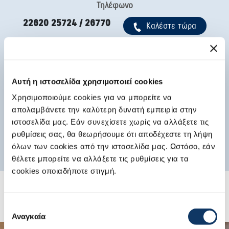
Τηλέφωνο
22620 25724 / 26770
Kαλέστε τώρα
Ώρες λειτουργίας έκθεσης
Ώρες λειτουργίας
Αυτή η ιστοσελίδα χρησιμοποιεί cookies
συνεργείου
Χρησιμοποιούμε cookies για να μπορείτε να
ΔΕ & ΤΕ: 8:30-17:00
ΔΕΥ-ΠΑΡ: 8:30-17:00
ΤΡ-ΠΕ-ΠΑ: 8:30-20:00
απολαμβάνετε την καλύτερη δυνατή εμπειρία στην
ΣΑΒΒΑΤΟ: 8:30-14:00
ιστοσελίδα μας. Εάν συνεχίσετε χωρίς να αλλάξετε τις
ΣΑΒΒΑΤΟ: 8:30-14:00
ρυθμίσεις σας, θα θεωρήσουμε ότι αποδέχεστε τη λήψη
όλων των cookies από την ιστοσελίδα μας. Ωστόσο, εάν
θέλετε μπορείτε να αλλάξετε τις ρυθμίσεις για τα
cookies οποιαδήποτε στιγμή.
Επιλογή
Αναγκαία
συγκατάθεσης