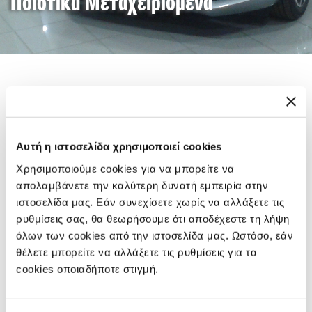
Ποιοτικά Μεταχειρισμένα
Η εταιρία ΝΤΕΛΗΣ ΑΘΑΝΑΣΙΟΣ διαθέτει τμήμα
μεταχειρισμένων αυτοκινήτων σε άριστη κατάσταση. Το
έμπειρο τεχνικό τμήμα της εταιρίας, διαθέτοντας τον πιο
Αυτή η ιστοσελίδα χρησιμοποιεί cookies
σύγχρονο εξοπλισμό, αναλαμβάνει τον λεπτομερή τεχνικό
έλεγχο των αυτοκινήτων.
Χρησιμοποιούμε cookies για να μπορείτε να
Στην ΝΤΕΛΗΣ ΑΘΑΝΑΣΙΟΣ μπορείτε να αγοράσετε το
απολαμβάνετε την καλύτερη δυνατή εμπειρία στην
αυτοκίνητο που ταιριάζει στις δικές σας ανάγκες,
ιστοσελίδα μας. Εάν συνεχίσετε χωρίς να αλλάξετε τις
νιώθοντας ασφαλείς για την καλή λειτουργία του. Μπορείτε
ρυθμίσεις σας, θα θεωρήσουμε ότι αποδέχεστε τη λήψη
να πουλήσετε το παλιό σας αυτοκίνητο ή να το
όλων των cookies από την ιστοσελίδα μας. Ωστόσο, εάν
θέλετε μπορείτε να αλλάξετε τις ρυθμίσεις για τα
ανταλλάξετε με ένα καινούργιο, άμεσα και γρήγορα. Με μία
cookies οποιαδήποτε στιγμή.
επίσκεψη στο κατάστημά μας, θα βρείτε όλα τα άμεσα
διαθέσιμα μεταχειρισμένα αυτοκίνητα που υπάρχουν στο
χώρο μας για να τα δείτε από κοντά και να τα οδηγήσετε!