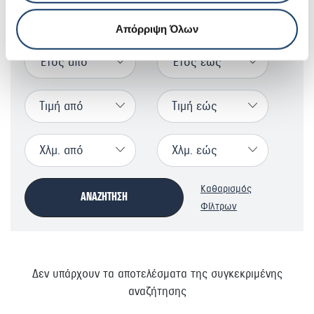
Επιλέξτε καύσιμο
Απόρριψη Όλων
Έτος από
Έτος εώς
Τιμή από
Τιμή εώς
Χλμ. από
Χλμ. εώς
Καθαρισμός
ΑΝΑΖΗΤΗΣΗ
Φίλτρων
Δεν υπάρχουν τα αποτελέσματα της συγκεκριμένης
αναζήτησης