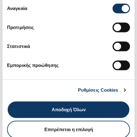
Επιλογή
Αναγκαία
συγκατάθεσης
Αναζήτηση
ΑΠΟΚΡΥΨΗ
Προτιμήσεις
αυτοκινήτου
ΦΙΛΤΡΩΝ
Στατιστικά
Επιλέξτε κατηγορία
Εμπορικής προώθησης
Επιλέξτε μάρκα
Ρυθμίσεις Cookies
Επιλέξτε μοντέλο
Αποδοχή Όλων
Επιλέξτε σασμάν
Επιτρέπεται η επιλογή