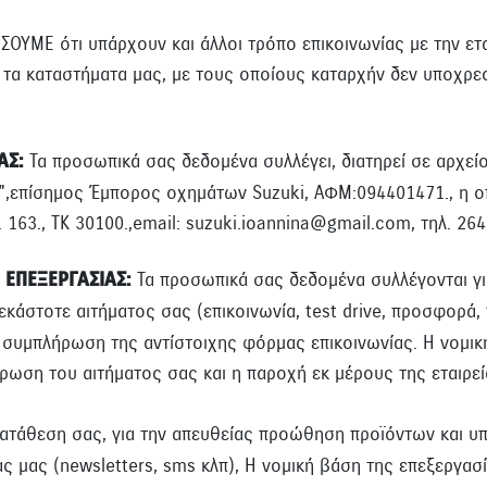
ΟΥΜΕ ότι υπάρχουν και άλλοι τρόπο επικοινωνίας με την ετα
ό τα καταστήματα μας, με τους οποίους καταρχήν δεν υποχρε
ΑΣ:
Τα προσωπικά σας δεδομένα συλλέγει, διατηρεί σε αρχείο
..",επίσημος Έμπορος οχημάτων Suzuki, ΑΦΜ:094401471., η οπ
 163., ΤΚ 30100.,email: suzuki.ioannina@gmail.com, τηλ. 2
 ΕΠΕΞΕΡΓΑΣΙΑΣ:
Τα προσωπικά σας δεδομένα συλλέγονται γ
εκάστοτε αιτήματος σας (επικοινωνία, test drive, προσφορά
ν συμπλήρωση της αντίστοιχης φόρμας επικοινωνίας. Η νομικ
ήρωση του αιτήματος σας και η παροχή εκ μέρους της εταιρε
τάθεση σας, για την απευθείας προώθηση προϊόντων και υπη
ς μας (newsletters, sms κλπ), Η νομική βάση της επεξεργασ