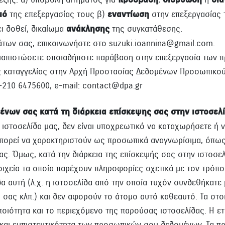
πρόσβαση
διόρθωση
δι
μό
της επεξεργασίας τους β)
εναντίωση
στην επεξεργασίας 
ι δοθεί, δικαίωμα
ανάκλησης
της συγκατάθεσης.
άτων σας, επικοινωνήστε στο suzuki.ioannina@gmail.com.
διαπιστώσετε οποιαδήποτε παράβαση στην επεξεργασία των 
ς καταγγελίας στην Αρχή Προστασίας Δεδομένων Προσωπικού 
30-210 6475600, e-mail: contact@dpa.gr
ένων σας κατά τη διάρκεια επίσκεψης σας στην ιστοσελ
 ιστοσελίδα μας, δεν είναι υποχρεωτικό να καταχωρήσετε ή
πορεί να χαρακτηριστούν ως προσωπικά αναγνωρίσιμα, όπως 
ς. Όμως, κατά την διάρκεια της επίσκεψής σας στην ιστοσελ
ιχεία τα οποία παρέχουν πληροφορίες σχετικά με τον τρόπο
α αυτή (λ.χ. η ιστοσελίδα από την οποία τυχόν συνδεθήκατε
 σας κλπ.) και δεν αφορούν το άτομο αυτό καθεαυτό. Τα στο
οιότητα και το περιεχόμενο της παρούσας ιστοσελίδας. Η ετα
α και εμπιστευτικότητα των προσωπικών σου δεδομένων. Τα 