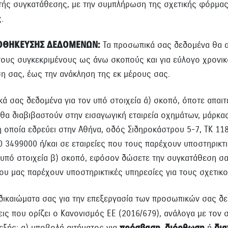
τής συγκατάθεσης, με την συμπλήρωση της σχετικής φόρμα
.
ΠΟΘΗΚΕΥΣΗΣ ΔΕΔΟΜΕΝΩΝ:
Τα προσωπικά σας δεδομένα θα α
τους συγκεκριμένους ως άνω σκοπούς και για εύλογο χρονικ
η σας, έως την ανάκληση της εκ μέρους σας.
 σας δεδομένα για τον υπό στοιχεία ά) σκοπό, όποτε απαιτείτ
θα διαβιβαστούν στην εισαγωγική εταιρεία οχημάτων, μάρκα
η οποία εδρεύει στην Αθήνα, οδός Σιδηροκάστρου 5-7, ΤΚ 118
10 3499000 ή/και σε εταιρείες που τους παρέχουν υποστηρικτ
 υπό στοιχεία β) σκοπό, εφόσον δώσετε την συγκατάθεση σας
που μας παρέχουν υποστηρικτικές υπηρεσίες για τους σχετικ
δικαιώματα σας για την επεξεργασία των προσωπικών σας δε
εις που ορίζει ο Κανονισμός ΕΕ (2016/679), ανάλογα με τον 
 εξής: α) υποβολή αιτήματος για
,
ή