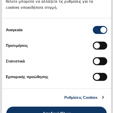
θέλετε μπορείτε να αλλάξετε τις ρυθμίσεις για τα
και τις υπηρεσίες των Εξουσιοδοτημένων
cookies οποιαδήποτε στιγμή.
Επισκευαστών του Δικτύου Suzuki, μπορείτε
να διατηρήσετε το Suzuki σας σε άριστη
κατάσταση. Έτσι είστε βέβαιοι για την
Επιλογή
εύρυθμη λειτουργία καθ’ όλη τη διάρκεια της
Αναγκαία
συγκατάθεσης
ζωής του, αλλά και την διατήρηση μιας
υψηλής μεταπωλητικής αξίας.
Προτιμήσεις
Στατιστικά
Οι εξουσιοδοτημένοι επισκευαστές του
Δικτύου Suzuki θα χαρούν να σας
εξυπηρετήσουν για κάθε υπηρεσία που αφορά
Εμπορικής προώθησης
το Suzuki σας. Με την εξειδίκευση και την
εμπειρία τους μπορούν να σας προσφέρουν
την καλύτερη δυνατή υπηρεσία για να
Ρυθμίσεις Cookies
εξασφαλίσετε την καλύτερη οδηγική εμπειρία.