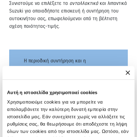
Συνιστούμε να επιλέξετε τα
ανταλλακτικά
και λιπαντικά
Suzuki για οποιαδήποτε επισκευή ή συντήρηση του
αυτοκινήτου σας, επωφελούμενοι από τη βέλτιστη
σχέση ποιότητας-τιμής.
Η περιοδική συντήρηση και η
αντικατάσταση των απαραίτητων
αναλώσιμων ανταλλακτικών και
λιπαντικών Suzuki είναι το κλειδί για να
απολαμβάνετε μια ασφαλή και άνετη
Αυτή η ιστοσελίδα χρησιμοποιεί cookies
οδηγική εμπειρία με το Suzuki σας, για
Χρησιμοποιούμε cookies για να μπορείτε να
πολλά χρόνια.
απολαμβάνετε την καλύτερη δυνατή εμπειρία στην
ιστοσελίδα μας. Εάν συνεχίσετε χωρίς να αλλάξετε τις
ρυθμίσεις σας, θα θεωρήσουμε ότι αποδέχεστε τη λήψη
όλων των cookies από την ιστοσελίδα μας. Ωστόσο, εάν
Επιλέγοντας τα
γνήσια ανταλλακτικά Suzuki