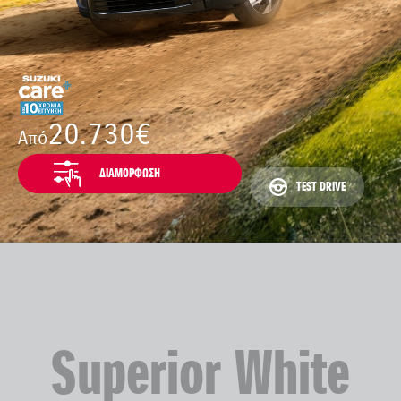
20.730€
Από
ΔΙΑΜΟΡΦΩΣΗ
TEST DRIVE
Superior White