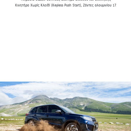
Κινητήρα Χωρίς Κλειδί (Keyless Push Start), Ζάντες αλουμινίου 17