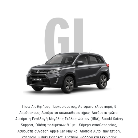
GL
Πίσω Αισθητήρες Παρκαρίσματος, Αυτόματο κλιματισμό, 6
Αερόσακους, Αυτόματοι υαλοκαθαριστήρες, Αυτόματα φώτα,
Αυτόματη Εναλλαγή Μεγάλης Σκάλας Φώτων (HBA), Suzuki Safety
Support, Οθόνη πολυμέσων 9‘’ με : Κάμερα οπισθοπορείας,
Ασύρματη σύνδεση Apple Car Play και Android Auto, Navigation,
Υπηρεσία Suzuki Connect, Σύστημα Εισόδου και Εκκίνησης