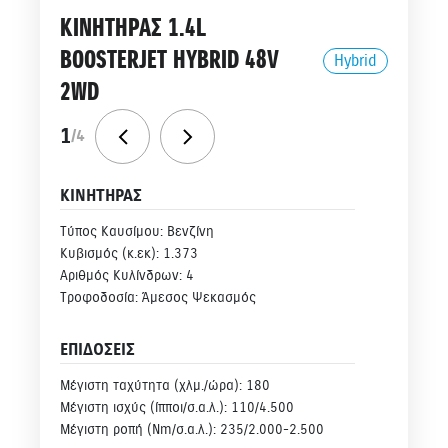
ΚΙΝΗΤΗΡΑΣ 1.4L
BOOSTERJET HYBRID 48V
Hybrid
2WD
1
/
4
ΚΙΝΗΤΗΡΑΣ
Τύπος Καυσίμου: Βενζίνη
Κυβισμός (κ.εκ): 1.373
Αριθμός Κυλίνδρων: 4
Τροφοδοσία: Άμεσος Ψεκασμός
ΕΠΙΔΟΣΕΙΣ
Μέγιστη ταχύτητα (χλμ./ώρα): 180
Μέγιστη ισχύς (ίπποι/σ.α.λ.): 110/4.500
Μέγιστη ροπή (Νm/σ.α.λ.): 235/2.000-2.500