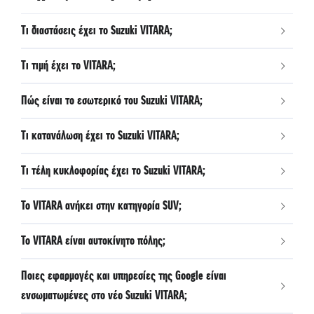
Κυκλοφορίας (RCTA)
Τι διαστάσεις έχει το Suzuki VITARA;
- Σύστημα Κλήσεων Έκτακτης Ανάγκης eCall
- Intelligent Speed Control Support (ISA)
Τι τιμή έχει το VITARA;
- Σύστημα Παρακολούθησης Οδηγού (DMS)
- Σύστημα Προειδοποίησης Αλλαγής Λωρίδας (LDW)
Πώς είναι το εσωτερικό του Suzuki VITARA;
- Σύστημα Προειδοποίησης Εκτροπής Αυτοκινήτου
- Σύστημα Ελέγχου Πίεσης Ελαστικών (TPSM)
Τι κατανάλωση έχει το Suzuki VITARA;
- Σύστημα Hill hold
- Σύστημα Ελέγχου κατάβασης (4WD)
Τι τέλη κυκλοφορίας έχει το Suzuki VITARA;
- Σύστημα αυτόματης εναλλαγής μεγάλης σκάλας φώτων
(HBA)
Το VITARA ανήκει στην κατηγορία SUV;
Το VITARA είναι αυτοκίνητο πόλης;
Ποιες εφαρμογές και υπηρεσίες της Google είναι
ενσωματωμένες στο νέο Suzuki VITARA;