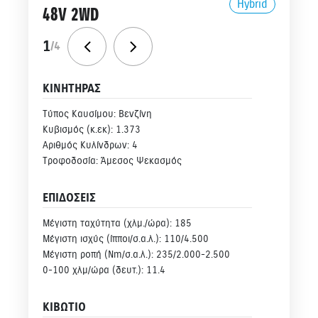
Hybrid
48V 2WD
1
/
4
ΚΙΝΗΤΗΡΑΣ
Τύπος Καυσίμου: Βενζίνη
Κυβισμός (κ.εκ): 1.373
Αριθμός Κυλίνδρων: 4
Τροφοδοσία: Άμεσος Ψεκασμός
ΕΠΙΔΟΣΕΙΣ
Μέγιστη ταχύτητα (χλμ./ώρα): 185
Μέγιστη ισχύς (ίπποι/σ.α.λ.): 110/4.500
Μέγιστη ροπή (Νm/σ.α.λ.): 235/2.000-2.500
0-100 χλμ/ώρα (δευτ.): 11.4
ΚΙΒΩΤΙΟ