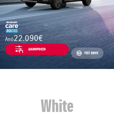
22.090€
Από
ΔΙΑΜΟΡΦΩΣΗ
TEST DRIVE
White