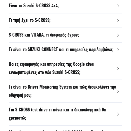
Είναι το Suzuki S-CROSS 4x4;
- Σύστημα αυτόματης Εναλλαγής Μεγάλης Σκάλας Φώτων
(HBA)"
Τι τιμή έχει το S-CROSS;
S-CROSS και VITARA, τι διαφορές έχουν;
Τι είναι το SUZUKI CONNECT και τι υπηρεσίες περιλαμβάνει;
Ποιες εφαρμογές και υπηρεσίες της Google είναι
ενσωματωμένες στο νέο Suzuki S-CROSS;
Τι είναι το Driver Monitoring System και πώς διευκολύνει την
οδήγησή μου;
Για S-CROSS test drive τι κάνω και τι δικαιολογητικά θα
χρειαστώ;