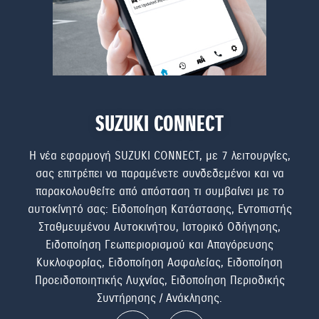
SUZUKI CONNECT
ς –
H νέα εφαρμογή SUZUKI CONNECT, με 7 λειτουργίες,
Με 
ναν
σας επιτρέπει να παραμένετε συνδεδεμένοι και να
S-C
λα,
παρακολουθείτε από απόσταση τι συμβαίνει με το
στις
αυτοκίνητό σας: Ειδοποίηση Κατάστασης, Εντοπιστής
αμα
ν
Σταθμευμένου Αυτοκινήτου, Ιστορικό Οδήγησης,
εκλε
έρει
Ειδοποίηση Γεωπεριορισμού και Απαγόρευσης
δ
Κυκλοφορίας, Ειδοποίηση Ασφαλείας, Ειδοποίηση
Προειδοποιητικής Λυχνίας, Ειδοποίηση Περιοδικής
Συντήρησης / Ανάκλησης.