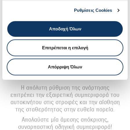
αυτοκινήτου, όπως την οδήγηση σε
σταθερή πορεία, την οδική συμπεριφορά
Ρυθμίσεις Cookies
σε στροφές, και την πέδηση.
O εξαιρετικός σχεδιασμός του πλαισίου,
Αποδοχή Όλων
με ομαλές και συνεχείς καμπύλες,
βελτιώνει την απορρόφηση ενέργειας
κατά την πρόσκρουση και αυξάνει την
Επιτρέπεται η επιλογή
ακαμψία εξασφαλίζοντας ταυτόχρονα
ένα ελαφρύ αμάξωμα, εξαλείφοντας
Απόρριψη Όλων
οτιδήποτε περιττό.
Η απόλυτη ρύθμιση της ανάρτησης
επιτρέπει την εξαιρετική συμπεριφορά του
αυτοκινήτου στις στροφές και την αίσθηση
της σταθερότητας στην ευθεία πορεία.
Απολαύστε μία άμεσης απόκρισης,
συναρπαστική οδηγική συμπεριφορά!