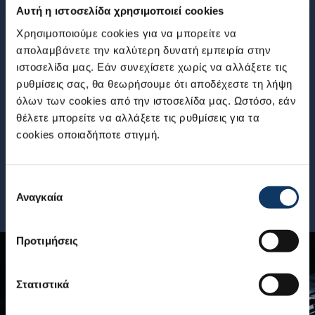
«Μικρότερα και ελαφρύτερα αυτοκίνητα,
δε
Αυτή η ιστοσελίδα χρησιμοποιεί cookies
κατασκευασμένα με λιγότερους πόρους, σε
αυ
Χρησιμοποιούμε cookies για να μπορείτε να
λιγότερο χρόνο και με όσο το δυνατόν πιο φιλικό
τη
απολαμβάνετε την καλύτερη δυνατή εμπειρία στην
τρόπο προς το περιβάλλον».
ο 
ιστοσελίδα μας. Εάν συνεχίσετε χωρίς να αλλάξετε τις
δι
ρυθμίσεις σας, θα θεωρήσουμε ότι αποδέχεστε τη λήψη
HY
όλων των cookies από την ιστοσελίδα μας. Ωστόσο, εάν
οφ
θέλετε μπορείτε να αλλάξετε τις ρυθμίσεις για τα
cookies οποιαδήποτε στιγμή.
Επιλογή
Αναγκαία
συγκατάθεσης
Προτιμήσεις
Στατιστικά
SWIFT HYBRID