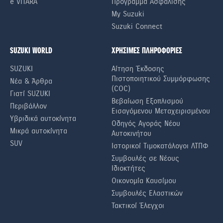
e VITARA
Πρόγραμμα Ασφάλισης
My Suzuki
Suzuki Connect
SUZUKI WORLD
ΧΡΗΣΙΜΕΣ ΠΛΗΡΟΦΟΡΙΕΣ
SUZUKI
Αίτηση Έκδοσης
Πιστοποιητικού Συμμόρφωσης
Νέα & Άρθρα
(COC)
Γιατί SUZUKI
Βεβαίωση Εξοπλισμού
Περιβάλλον
Εισαγόμενου Μεταχειρισμένου
Υβριδικά αυτοκίνητα
Οδηγός Αγοράς Νέου
Μικρά αυτοκίνητα
Αυτοκινήτου
SUV
Ιστορικοί Τιμοκατάλογοι ΛΤΠΦ
Συμβουλές σε Nέους
Iδιοκτήτες
Οικονομία Καυσίμου
Συμβουλές Ελαστικών
Τακτικοί Έλεγχοι