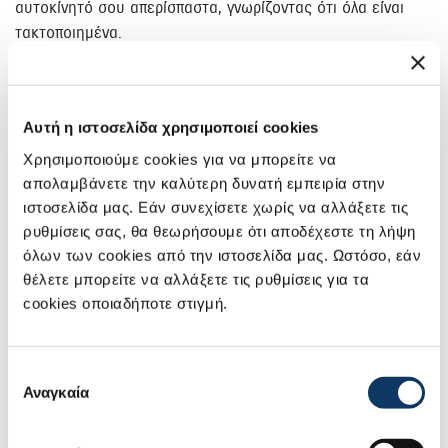
αυτοκίνητό σου απερίσπαστα, γνωρίζοντας ότι όλα είναι
τακτοποιημένα.
Πλήρη ασφαλιστική κάλυψη
Αυτή η ιστοσελίδα χρησιμοποιεί cookies
Οδήγησε ξέγνοιαστα γνωρίζοντας ότι είσαι πλήρως
Χρησιμοποιούμε cookies για να μπορείτε να
καλυμμένος! Η μικτή ασφάλεια που περιλαμβάνει το Suzuki
απολαμβάνετε την καλύτερη δυνατή εμπειρία στην
Leasing σε προστατεύει από ζημιές, ατυχήματα ή κλοπή. Σε
ιστοσελίδα μας. Εάν συνεχίσετε χωρίς να αλλάξετε τις
κάθε μεμονωμένο περιστατικό, το μόνο που καλείσαι να
ρυθμίσεις σας, θα θεωρήσουμε ότι αποδέχεστε τη λήψη
καλύψεις είναι η συμφωνημένη απαλλαγή ευθύνης. Έτσι,
όλων των cookies από την ιστοσελίδα μας. Ωστόσο, εάν
απολαμβάνεις την εμπειρία οδήγησης του Suzuki σου
θέλετε μπορείτε να αλλάξετε τις ρυθμίσεις για τα
χωρίς άγχος για απρόοπτα.
cookies οποιαδήποτε στιγμή.
Αλλαγή ελαστικών ανά 40.000 χλμ.
Επιλογή
Αναγκαία
συγκατάθεσης
Η ασφάλειά σου ξεκινά από τους τροχούς! Στο Suzuki
Leasing έχεις προγραμματισμένη αλλαγή ελαστικών κάθε