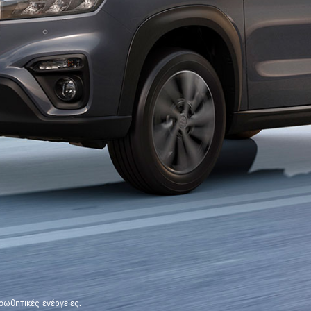
οωθητικές ενέργειες.