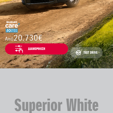
20.730€
Από
ΔΙΑΜΟΡΦΩΣΗ
TEST DRIVE
Superior White