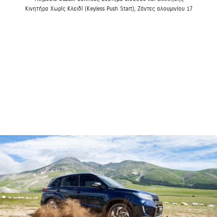
Κινητήρα Χωρίς Κλειδί (Keyless Push Start), Ζάντες αλουμινίου 17