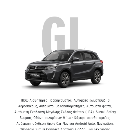
GL
Πίσω Αισθητήρες Παρκαρίσματος, Αυτόματο κλιματισμό, 6
Αερόσακους, Αυτόματοι υαλοκαθαριστήρες, Αυτόματα φώτα,
Αυτόματη Εναλλαγή Μεγάλης Σκάλας Φώτων (HBA), Suzuki Safety
Support, Οθόνη πολυμέσων 9‘’ με : Κάμερα οπισθοπορείας,
Ασύρματη σύνδεση Apple Car Play και Android Auto, Navigation,
Υπηρεσία Suzuki Connect, Σύστημα Εισόδου και Εκκίνησης