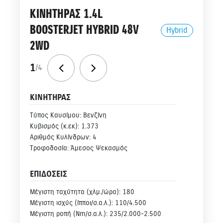
ΚΙΝΗΤΗΡΑΣ 1.4L
BOOSTERJET HYBRID 48V
Hybrid
2WD
1
/
4
ΚΙΝΗΤΗΡΑΣ
Τύπος Καυσίμου: Βενζίνη
Κυβισμός (κ.εκ): 1.373
Αριθμός Κυλίνδρων: 4
Τροφοδοσία: Άμεσος Ψεκασμός
ΕΠΙΔΟΣΕΙΣ
Μέγιστη ταχύτητα (χλμ./ώρα): 180
Μέγιστη ισχύς (ίπποι/σ.α.λ.): 110/4.500
Μέγιστη ροπή (Νm/σ.α.λ.): 235/2.000-2.500