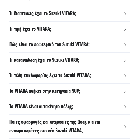
Κυκλοφορίας (RCTA)
Τι διαστάσεις έχει το Suzuki VITARA;
- Σύστημα Κλήσεων Έκτακτης Ανάγκης eCall
- Intelligent Speed Control Support (ISA)
Τι τιμή έχει το VITARA;
- Σύστημα Παρακολούθησης Οδηγού (DMS)
- Σύστημα Προειδοποίησης Αλλαγής Λωρίδας (LDW)
Πώς είναι το εσωτερικό του Suzuki VITARA;
- Σύστημα Προειδοποίησης Εκτροπής Αυτοκινήτου
- Σύστημα Ελέγχου Πίεσης Ελαστικών (TPSM)
Τι κατανάλωση έχει το Suzuki VITARA;
- Σύστημα Hill hold
- Σύστημα Ελέγχου κατάβασης (4WD)
Τι τέλη κυκλοφορίας έχει το Suzuki VITARA;
- Σύστημα αυτόματης εναλλαγής μεγάλης σκάλας φώτων
(HBA)
Το VITARA ανήκει στην κατηγορία SUV;
Το VITARA είναι αυτοκίνητο πόλης;
Ποιες εφαρμογές και υπηρεσίες της Google είναι
ενσωματωμένες στο νέο Suzuki VITARA;