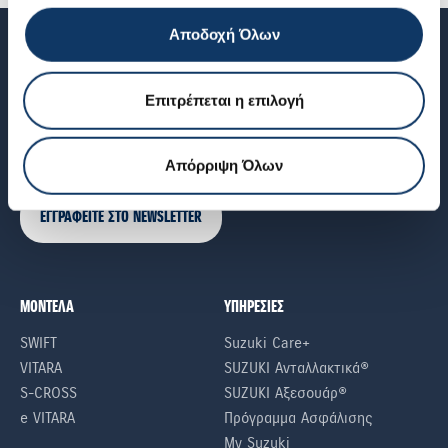
Αποδοχή Όλων
NEWSLETTER
Επιτρέπεται η επιλογή
Εγγραφείτε στο newsletter μας για να ενημερώνεστε για όλα τα
νέα της Suzuki
Απόρριψη Όλων
ΕΓΓΡΑΦΕΙΤΕ ΣΤΟ NEWSLETTER
ΜΟΝΤΕΛΑ
ΥΠΗΡΕΣΙΕΣ
SWIFT
Suzuki Care+
VITARA
SUZUKI Ανταλλακτικά®
S-CROSS
SUZUKI Αξεσουάρ®
e VITARA
Πρόγραμμα Ασφάλισης
My Suzuki