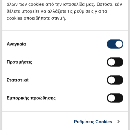
όλων των cookies από την ιστοσελίδα μας. Ωστόσο, εάν
Η μόνιμη παραμονή της σχάρας οροφής
θέλετε μπορείτε να αλλάξετε τις ρυθμίσεις για τα
αυξάνει την κατανάλωση μέχρι και 5%.
cookies οποιαδήποτε στιγμή.
Η μεταφορά υπερβολικού και άσκοπου
βάρους αυξάνει την κατανάλωση καυσίμου.
Επιλογή
Αναγκαία
συγκατάθεσης
Όλες οι παραπάνω συμβουλές, αποτελούν τα
απαραίτητα "βήματα", τα οποία θα
Προτιμήσεις
οδηγήσουν στο βέλτιστο δυνατό αποτέλεσμα!
*Όλα τα παραπάνω πριν τα εφαρμόσετε,
Στατιστικά
συμβουλευτείτε το βιβλίο οδηγιών χρήσης
του αυτοκινήτου σας.
Εμπορικής προώθησης
Ρυθμίσεις Cookies