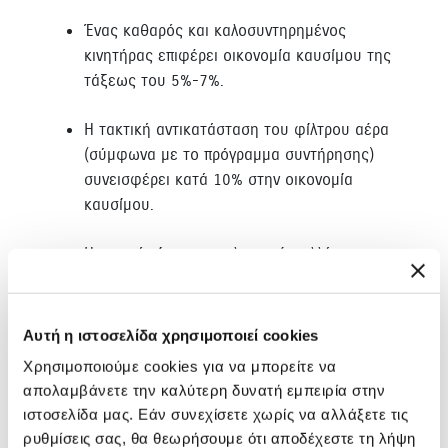
Ένας καθαρός και καλοσυντηρημένος
κινητήρας επιφέρει οικονομία καυσίμου της
τάξεως του 5%-7%.
Η τακτική αντικατάσταση του φίλτρου αέρα
(σύμφωνα με το πρόγραμμα συντήρησης)
συνεισφέρει κατά 10% στην οικονομία
καυσίμου.
Η σωστή πίεση των ελαστικών αλλά και η
έγκαιρη αντικατάσταση των φθαρμένων
ελαστικών προσφέρει εξοικονόμηση
καυσίμου κατά 3%-7%.
Αυτή η ιστοσελίδα χρησιμοποιεί cookies
Χρησιμοποιούμε cookies για να μπορείτε να
Η χρήση λιπαντικών κινητήρα Suzuki
απολαμβάνετε την καλύτερη δυνατή εμπειρία στην
συνεισφέρει κατά 2% στην εξοικονόμηση
ιστοσελίδα μας. Εάν συνεχίσετε χωρίς να αλλάξετε τις
καυσίμου.
ρυθμίσεις σας, θα θεωρήσουμε ότι αποδέχεστε τη λήψη