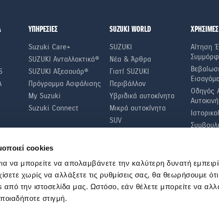
Α
ΥΠΗΡΕΣΙΕΣ
SUZUKI WORLD
ΧΡΗΣΙΜΕΣ
Suzuki Care+
SUZUKI
Αίτηση Έ
Συμμόρφ
SUZUKI Ανταλλακτικά®
Νέα & Άρθρα
Βεβαίωσ
S
SUZUKI Αξεσουάρ®
Γιατί SUZUKI
Εισαγόμ
A
Πρόγραμμα Ασφάλισης
Περιβάλλον
Οδηγός 
My Suzuki
Υβριδικά αυτοκίνητα
Αυτοκινή
Suzuki Connect
Μικρά αυτοκίνητα
Ιστορικο
SUV
Συμβουλέ
Οικονομί
μοποιεί cookies
Συμβουλ
Τακτικοί
ια να μπορείτε να απολαμβάνετε την καλύτερη δυνατή εμπειρί
χίσετε χωρίς να αλλάξετε τις ρυθμίσεις σας, θα θεωρήσουμε ότ
 από την ιστοσελίδα μας. Ωστόσο, εάν θέλετε μπορείτε να αλλά
οποιαδήποτε στιγμή.