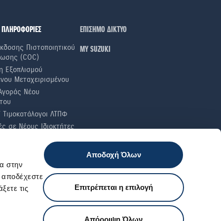
 ΠΛΗΡΟΦΟΡΙΕΣ
ΕΠΙΣΗΜΟ ΔΙΚΤΥΟ
κδοσης Πιστοποιητικού
ΜΥ SUZUKI
ωσης (COC)
η Εξοπλισμού
ενου Μεταχειρισμένου
Αγοράς Νέου
του
ί Τιμοκατάλογοι ΛΤΠΦ
ς σε Nέους Iδιοκτήτες
α Καυσίμου
ές Ελαστικών
Αποδοχή Όλων
 Έλεγχοι
α στην
ι αποδέχεστε
Επιτρέπεται η επιλογή
ξετε τις
Εξυπηρέτηση πελατών
Απόρριψη Όλων