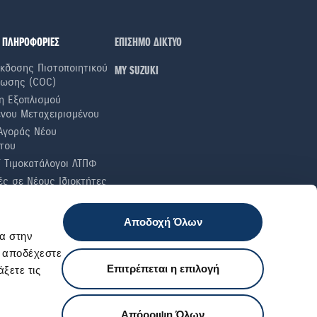
 ΠΛΗΡΟΦΟΡΙΕΣ
ΕΠΙΣΗΜΟ ΔΙΚΤΥΟ
κδοσης Πιστοποιητικού
ΜΥ SUZUKI
ωσης (COC)
η Εξοπλισμού
ενου Μεταχειρισμένου
Αγοράς Νέου
του
ί Τιμοκατάλογοι ΛΤΠΦ
ς σε Nέους Iδιοκτήτες
α Καυσίμου
ές Ελαστικών
Αποδοχή Όλων
 Έλεγχοι
α στην
ι αποδέχεστε
Επιτρέπεται η επιλογή
ξετε τις
Εξυπηρέτηση πελατών
Απόρριψη Όλων