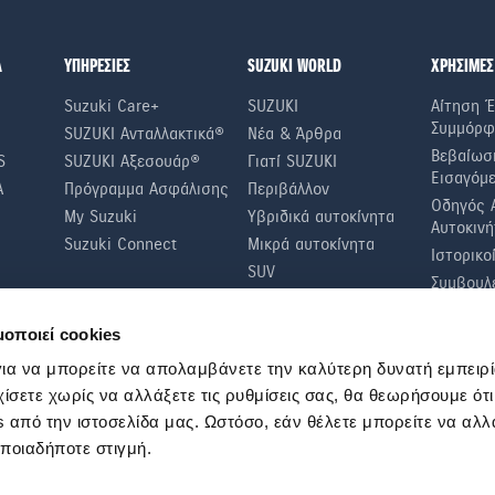
Α
ΥΠΗΡΕΣΙΕΣ
SUZUKI WORLD
ΧΡΗΣΙΜΕΣ
Suzuki Care+
SUZUKI
Αίτηση Έ
Συμμόρφ
SUZUKI Ανταλλακτικά®
Νέα & Άρθρα
Βεβαίωσ
S
SUZUKI Αξεσουάρ®
Γιατί SUZUKI
Εισαγόμ
A
Πρόγραμμα Ασφάλισης
Περιβάλλον
Οδηγός 
My Suzuki
Υβριδικά αυτοκίνητα
Αυτοκινή
Suzuki Connect
Μικρά αυτοκίνητα
Ιστορικο
SUV
Συμβουλέ
Οικονομί
μοποιεί cookies
Συμβουλ
Τακτικοί
ια να μπορείτε να απολαμβάνετε την καλύτερη δυνατή εμπειρί
χίσετε χωρίς να αλλάξετε τις ρυθμίσεις σας, θα θεωρήσουμε ότ
 από την ιστοσελίδα μας. Ωστόσο, εάν θέλετε μπορείτε να αλλά
οποιαδήποτε στιγμή.