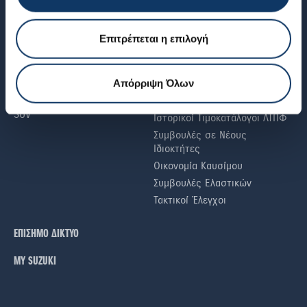
SUZUKI
Αίτηση Έκδοσης
Πιστοποιητικού Συμμόρφωσης
Νέα & Άρθρα
Επιτρέπεται η επιλογή
(COC)
Γιατί SUZUKI
Βεβαίωση Εξοπλισμού
Περιβάλλον
Εισαγόμενου Μεταχειρισμένου
Υβριδικά αυτοκίνητα
Απόρριψη Όλων
Οδηγός Αγοράς Νέου
Μικρά αυτοκίνητα
Αυτοκινήτου
SUV
Ιστορικοί Τιμοκατάλογοι ΛΤΠΦ
Συμβουλές σε Nέους
Iδιοκτήτες
Οικονομία Καυσίμου
Συμβουλές Ελαστικών
Τακτικοί Έλεγχοι
ΕΠΙΣΗΜΟ ΔΙΚΤΥΟ
ΜΥ SUZUKI