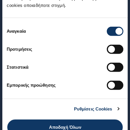
NEWSLETTER
cookies οποιαδήποτε στιγμή.
Εγγραφείτε στο newsletter μας για να ενημερώνεστε για όλα τα
νέα της Suzuki
Επιλογή
Αναγκαία
συγκατάθεσης
ΕΓΓΡΑΦΕΙΤΕ ΣΤΟ NEWSLETTER
Προτιμήσεις
ΜΟΝΤΕΛΑ
ΥΠΗΡΕΣΙΕΣ
Στατιστικά
SWIFT
Suzuki Care+
VITARA
SUZUKI Ανταλλακτικά®
Εμπορικής προώθησης
S-CROSS
SUZUKI Αξεσουάρ®
e VITARA
Πρόγραμμα Ασφάλισης
My Suzuki
Ρυθμίσεις Cookies
Suzuki Connect
SUZUKI WORLD
ΧΡΗΣΙΜΕΣ ΠΛΗΡΟΦΟΡΙΕΣ
Αποδοχή Όλων