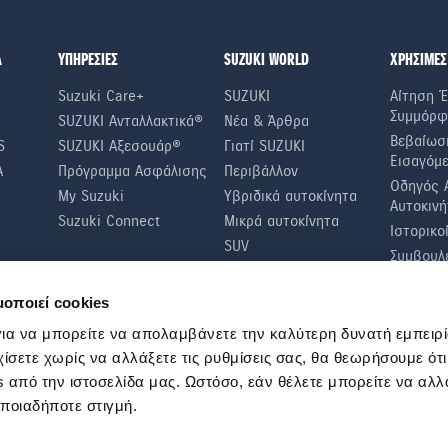
Α
ΥΠΗΡΕΣΙΕΣ
SUZUKI WORLD
ΧΡΗΣΙΜΕΣ
Suzuki Care+
SUZUKI
Αίτηση Έ
Συμμόρφ
SUZUKI Ανταλλακτικά®
Νέα & Άρθρα
Βεβαίωσ
S
SUZUKI Αξεσουάρ®
Γιατί SUZUKI
Εισαγόμ
A
Πρόγραμμα Ασφάλισης
Περιβάλλον
Οδηγός 
My Suzuki
Υβριδικά αυτοκίνητα
Αυτοκινή
Suzuki Connect
Μικρά αυτοκίνητα
Ιστορικο
SUV
Συμβουλέ
Οικονομί
μοποιεί cookies
Συμβουλ
Τακτικοί
ια να μπορείτε να απολαμβάνετε την καλύτερη δυνατή εμπειρί
χίσετε χωρίς να αλλάξετε τις ρυθμίσεις σας, θα θεωρήσουμε ότ
 από την ιστοσελίδα μας. Ωστόσο, εάν θέλετε μπορείτε να αλλά
οποιαδήποτε στιγμή.