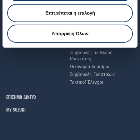
Πιστοποιητικού Συμμόρφωσης
Νέα & Άρθρα
(COC)
Γιατί SUZUKI
Επιτρέπεται η επιλογή
Βεβαίωση Εξοπλισμού
Περιβάλλον
Εισαγόμενου Μεταχειρισμένου
Υβριδικά αυτοκίνητα
Οδηγός Αγοράς Νέου
Απόρριψη Όλων
Μικρά αυτοκίνητα
Αυτοκινήτου
SUV
Ιστορικοί Τιμοκατάλογοι ΛΤΠΦ
Συμβουλές σε Nέους
Iδιοκτήτες
Οικονομία Καυσίμου
Συμβουλές Ελαστικών
Τακτικοί Έλεγχοι
ΕΠΙΣΗΜΟ ΔΙΚΤΥΟ
ΜΥ SUZUKI