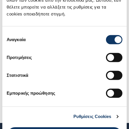
εμείς σας προσφέρουμε δώρο
θέλετε μπορείτε να αλλάξετε τις ρυθμίσεις για τα
μέρος ή όλο το Τέλος Ταξινόμησης.
cookies οποιαδήποτε στιγμή.
*Ισχύουν όροι και προύποθέσεις.
Επιλογή
Αναγκαία
συγκατάθεσης
Προτιμήσεις
Μάθετε περισσότερα στο Δίκτυο
Επίσημων Εμπόρων Suzuki
Στατιστικά
Εμπορικής προώθησης
Δίκτυο Επίσημων Εμπόρων Suzuki
Ρυθμίσεις Cookies