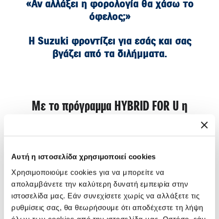
«Αν αλλάξει η φορολογία θα χάσω το
όφελος;»
Η Suzuki φροντίζει για εσάς και σας
βγάζει από τα διλήμματα.
Με το πρόγραμμα HYBRID FOR U η
απόκτηση ενός υβριδικού Suzuki γίνεται
πιο εύκολη από ποτέ.
Αυτή η ιστοσελίδα χρησιμοποιεί cookies
Χρησιμοποιούμε cookies για να μπορείτε να
Εσείς επιλέξτε τώρα το μοντέλο
απολαμβάνετε την καλύτερη δυνατή εμπειρία στην
ιστοσελίδα μας. Εάν συνεχίσετε χωρίς να αλλάξετε τις
που ταιριάζει στις ανάγκες σας και
ρυθμίσεις σας, θα θεωρήσουμε ότι αποδέχεστε τη λήψη
όλων των cookies από την ιστοσελίδα μας. Ωστόσο, εάν