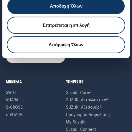
Αποδοχή Όλων
NEWSLETTER
Επιτρέπεται η επιλογή
Εγγραφείτε στο newsletter μας για να ενημερώνεστε για όλα τα
νέα της Suzuki
Απόρριψη Όλων
ΕΓΓΡΑΦΕΙΤΕ ΣΤΟ NEWSLETTER
ΜΟΝΤΕΛΑ
ΥΠΗΡΕΣΙΕΣ
SWIFT
Suzuki Care+
VITARA
SUZUKI Ανταλλακτικά®
S-CROSS
SUZUKI Αξεσουάρ®
e VITARA
Πρόγραμμα Ασφάλισης
My Suzuki
Suzuki Connect