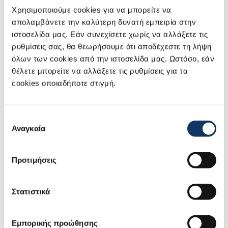
σχεδιαστεί χωρίς επιπλέον στοιχεία, για να μεγιστοποιείται
Χρησιμοποιούμε cookies για να μπορείτε να
η χωρητικότητα της μπαταρίας.
απολαμβάνετε την καλύτερη δυνατή εμπειρία στην
ιστοσελίδα μας. Εάν συνεχίσετε χωρίς να αλλάξετε τις
ρυθμίσεις σας, θα θεωρήσουμε ότι αποδέχεστε τη λήψη
όλων των cookies από την ιστοσελίδα μας. Ωστόσο, εάν
θέλετε μπορείτε να αλλάξετε τις ρυθμίσεις για τα
cookies οποιαδήποτε στιγμή.
Επιλογή
Αναγκαία
συγκατάθεσης
Προτιμήσεις
Σχόλιο από τον Πρόεδρο της Suzuki
Στατιστικά
«Το e VITARA είναι το πρώτο μας BEV, που αναπτύχθηκε
Εμπορικής προώθησης
μέσα από επαναλαμβανόμενες δοκιμές και βελτιώσεις,