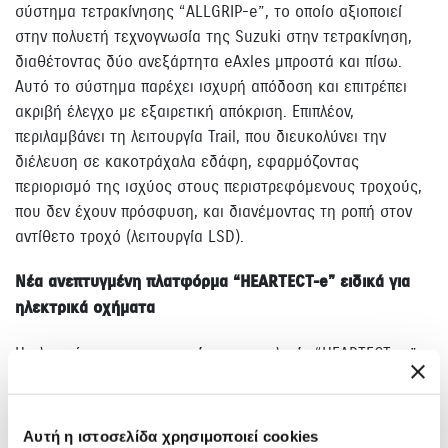
σύστημα τετρακίνησης “ALLGRIP-e”, το οποίο αξιοποιεί
στην πολυετή τεχνογνωσία της Suzuki στην τετρακίνηση,
διαθέτοντας δύο ανεξάρτητα eAxles μπροστά και πίσω.
Αυτό το σύστημα παρέχει ισχυρή απόδοση και επιτρέπει
ακριβή έλεγχο με εξαιρετική απόκριση. Επιπλέον,
περιλαμβάνει τη λειτουργία Trail, που διευκολύνει την
διέλευση σε κακοτράχαλα εδάφη, εφαρμόζοντας
περιορισμό της ισχύος στους περιστρεφόμενους τροχούς,
που δεν έχουν πρόσφυση, και διανέμοντας τη ροπή στον
αντίθετο τροχό (λειτουργία LSD).
Νέα ανεπτυγμένη πλατφόρμα “HEARTECT-e” ειδικά για
ηλεκτρικά οχήματα
Η πλατφόρμα χρησιμοποιεί την τεχνολογία “HEARTECT-e,”
που έχει αναπτυχθεί ειδικά για ηλεκτρικά οχήματα.
Διαθέτει ελαφριά δομή, προστατεύει τη μπαταρία και
εξασφαλίζει μεγαλύτερο εσωτερικό χώρο. Το δάπεδο έχει
Αυτή η ιστοσελίδα χρησιμοποιεί cookies