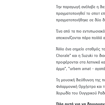
Την παραγωγή ανέλαβε η διε
πραγματοποιηθεί το σποτ επ
πραγματοποιήθηκε σε δύο δι
Ένα από τα πιο εντυπωσιακά 
απεικονίζονται πάρα πολλά 
Άλλο ένα σημείο σταθμός το
Chorale" και η Suzuki το δι
προφέρονται στα λατινικά κατ
άρμα", "urbem amat - αγαπάε
Τη μουσική διεύθυνση της π
Φιλαρμονική Ορχήστρα και τ
Χορωδία του Ουγγρικού Ραδι
Όλα αυτά για να δημιουργ