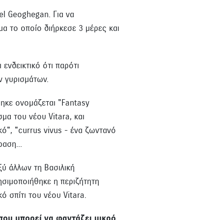
el Geoghegan. Για να
μα το οποίο διήρκεσε 3 μέρες και
 ενδεικτικό ότι παρότι
ν γυρισμάτων.
θηκε ονομάζεται "Fantasy
μα του νέου Vitara, και
κό", "currus vivus - ένα ζωντανό
ραση...
ξύ άλλων τη Βασιλική
ησιμοποιήθηκε η περιζήτητη
 σπίτι του νέου Vitara.
που μπορεί να φαντάζει μικρό,