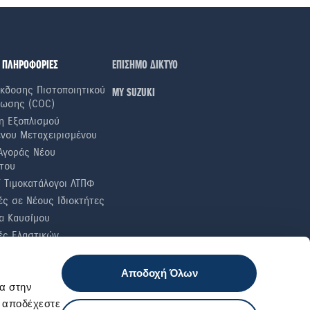
 ΠΛΗΡΟΦΟΡΙΕΣ
ΕΠΙΣΗΜΟ ΔΙΚΤΥΟ
κδοσης Πιστοποιητικού
ΜΥ SUZUKI
ωσης (COC)
η Εξοπλισμού
ενου Μεταχειρισμένου
Αγοράς Νέου
του
ί Τιμοκατάλογοι ΛΤΠΦ
ς σε Nέους Iδιοκτήτες
α Καυσίμου
ές Ελαστικών
 Έλεγχοι
Αποδοχή Όλων
α στην
ι αποδέχεστε