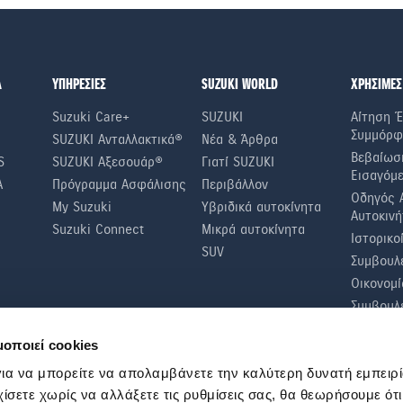
Α
ΥΠΗΡΕΣΙΕΣ
SUZUKI WORLD
ΧΡΗΣΙΜΕΣ
Suzuki Care+
SUZUKI
Αίτηση Έ
Συμμόρφ
SUZUKI Ανταλλακτικά®
Νέα & Άρθρα
Βεβαίωσ
S
SUZUKI Αξεσουάρ®
Γιατί SUZUKI
Εισαγόμ
A
Πρόγραμμα Ασφάλισης
Περιβάλλον
Οδηγός 
My Suzuki
Υβριδικά αυτοκίνητα
Αυτοκινή
Suzuki Connect
Μικρά αυτοκίνητα
Ιστορικο
SUV
Συμβουλέ
Οικονομί
Συμβουλ
Τακτικοί
μοποιεί cookies
ια να μπορείτε να απολαμβάνετε την καλύτερη δυνατή εμπειρί
χίσετε χωρίς να αλλάξετε τις ρυθμίσεις σας, θα θεωρήσουμε ότ