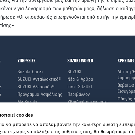
α κάνουν για λογαριασμό των μαθητών μας», δήλωσε ο καθηγη
λήρωσε «Οι σπουδαστές επωφελούνται από αυτήν την εμπειρία
πίσης».
Α
ΥΠΗΡΕΣΙΕΣ
SUZUKI WORLD
ΧΡΗΣΙΜΕΣ
Suzuki Care+
SUZUKI
Αίτηση Έ
Συμμόρφ
SUZUKI Ανταλλακτικά®
Νέα & Άρθρα
Βεβαίωσ
S
SUZUKI Αξεσουάρ®
Γιατί SUZUKI
Εισαγόμ
A
Πρόγραμμα Ασφάλισης
Περιβάλλον
Οδηγός 
My Suzuki
Υβριδικά αυτοκίνητα
Αυτοκινή
Suzuki Connect
Μικρά αυτοκίνητα
Ιστορικο
μοποιεί cookies
SUV
Συμβουλέ
ια να μπορείτε να απολαμβάνετε την καλύτερη δυνατή εμπειρί
Οικονομί
χίσετε χωρίς να αλλάξετε τις ρυθμίσεις σας, θα θεωρήσουμε ότ
Συμβουλ