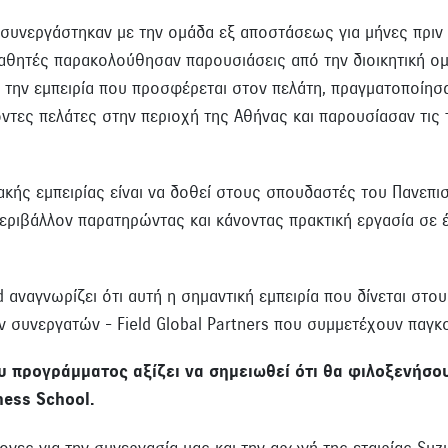
i συνεργάστηκαν με την ομάδα εξ αποστάσεως για μήνες πριν
μαθητές παρακολούθησαν παρουσιάσεις από την διοικητική ο
 την εμπειρία που προσφέρεται στον πελάτη, πραγματοποίησα
τες πελάτες στην περιοχή της Αθήνας και παρουσίασαν τις 
κής εμπειρίας είναι να δοθεί στους σπουδαστές του Πανεπισ
περιβάλλον παρατηρώντας και κάνοντας πρακτική εργασία σε 
d αναγνωρίζει ότι αυτή η σημαντική εμπειρία που δίνεται στ
 συνεργατών - Field Global Partners που συμμετέχουν παγκ
 του προγράμματος αξίζει να σημειωθεί ότι θα φιλοξενήσ
ness School.
νες για την συνεργασία μας και την αρωγή της εταιρίας Suzu