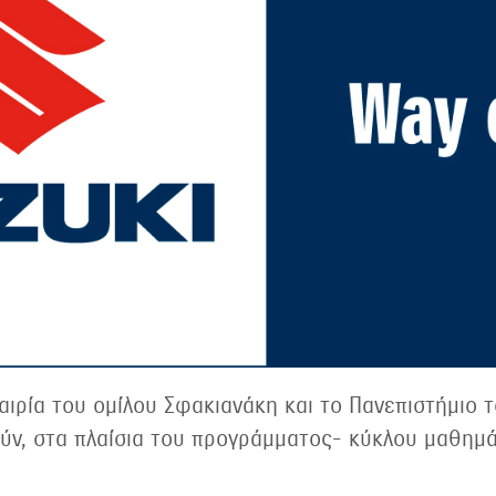
αιρία του ομίλου Σφακιανάκη και το Πανεπιστήμιο τ
ύν, στα πλαίσια του προγράμματος- κύκλου μαθημά