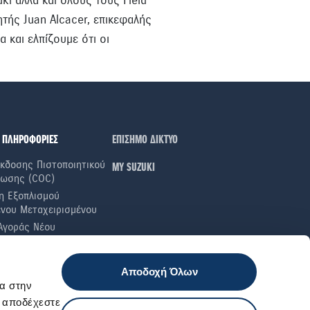
τής Juan Alcacer, επικεφαλής
 και ελπίζουμε ότι οι
 ΠΛΗΡΟΦΟΡΙΕΣ
ΕΠΙΣΗΜΟ ΔΙΚΤΥΟ
κδοσης Πιστοποιητικού
ΜΥ SUZUKI
ωσης (COC)
η Εξοπλισμού
ενου Μεταχειρισμένου
Αγοράς Νέου
του
ί Τιμοκατάλογοι ΛΤΠΦ
Αποδοχή Όλων
ς σε Nέους Iδιοκτήτες
α στην
α Καυσίμου
ι αποδέχεστε
ές Ελαστικών