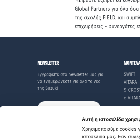
Global Partners για όλα όσ
της σχολής FIELD, και συμπ
επιχειρήσεις - συνεργάτες ε
NEWSLETTER
ΜΟΝΤΕΛ
SWIFT
Εγγραφείτε στο newsletter μας για
να ενημερώνεστε για όλα τα νέα
VITARA
της Suzuki
S-CROS
e VITAR
ΕΓΓΡΑΦΕΙΤΕ ΣΤΟ NEWSLETTER
Αυτή η ιστοσελίδα χρησι
Χρησιμοποιούμε cookies γ
ιστοσελίδα μας. Εάν συνε