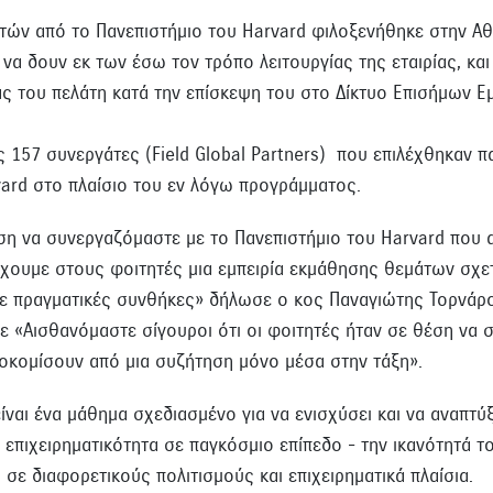
τών από το Πανεπιστήμιο του Harvard φιλοξενήθηκε στην Αθ
 να δουν εκ των έσω τον τρόπο λειτουργίας της εταιρίας, κα
ίας του πελάτη κατά την επίσκεψη του στο Δίκτυο Επισήμων Ε
ς 157 συνεργάτες (Field Global Partners) που επιλέχθηκαν 
vard στο πλαίσιο του εν λόγω προγράμματος.
ση να συνεργαζόμαστε με το Πανεπιστήμιο του Harvard που 
έχουμε στους φοιτητές μια εμπειρία εκμάθησης θεμάτων σχετ
 σε πραγματικές συνθήκες» δήλωσε ο κος Παναγιώτης Τορνάρο
σε «Αισθανόμαστε σίγουροι ότι οι φοιτητές ήταν σε θέση να
οκομίσουν από μια συζήτηση μόνο μέσα στην τάξη».
ίναι ένα μάθημα σχεδιασμένο για να ενισχύσει και να αναπτύ
πιχειρηματικότητα σε παγκόσμιο επίπεδο - την ικανότητά του
σε διαφορετικούς πολιτισμούς και επιχειρηματικά πλαίσια.