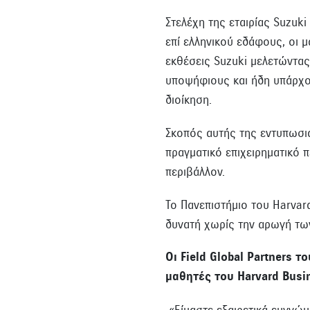
Στελέχη της εταιρίας Suzuk
επί ελληνικού εδάφους, οι 
εκθέσεις Suzuki μελετώντας
υποψήφιους και ήδη υπάρχον
διοίκηση.
Σκοπός αυτής της εντυπωσια
πραγματικό επιχειρηματικό 
περιβάλλον.
Το Πανεπιστήμιο του Harvar
δυνατή χωρίς την αρωγή των
Οι Field Global Partners
μαθητές του Harvard Busi
«Είμαστε εξαιρετικά ευγνώμο