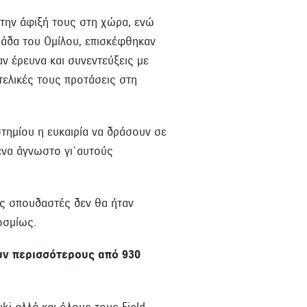
 την άφιξή τους στη χώρα, ενώ
μάδα του Ομίλου, επισκέφθηκαν
ν έρευνα και συνεντεύξεις με
τελικές τους προτάσεις στη
τημίου η ευκαιρία να δράσουν σε
ένα άγνωστο γι΄αυτούς
ους σπουδαστές δεν θα ήταν
οσμίως.
ουν περισσότερους από 930
ki αλλά και όλους τους Field