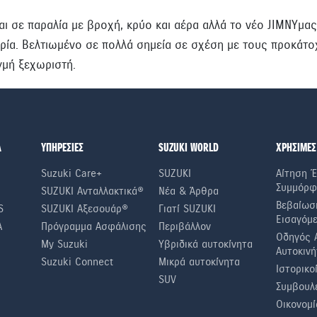
ι σε παραλία με βροχή, κρύο και αέρα αλλά το νέο JIMNYμας
ιρία. Βελτιωμένο σε πολλά σημεία σε σχέση με τους προκάτο
γμή ξεχωριστή.
Α
ΥΠΗΡΕΣΙΕΣ
SUZUKI WORLD
ΧΡΗΣΙΜΕΣ
Suzuki Care+
SUZUKI
Αίτηση Έ
Συμμόρφ
SUZUKI Ανταλλακτικά®
Νέα & Άρθρα
Βεβαίωσ
S
SUZUKI Αξεσουάρ®
Γιατί SUZUKI
Εισαγόμ
A
Πρόγραμμα Ασφάλισης
Περιβάλλον
Οδηγός 
My Suzuki
Υβριδικά αυτοκίνητα
Αυτοκινή
Suzuki Connect
Μικρά αυτοκίνητα
Ιστορικο
SUV
Συμβουλέ
Οικονομί