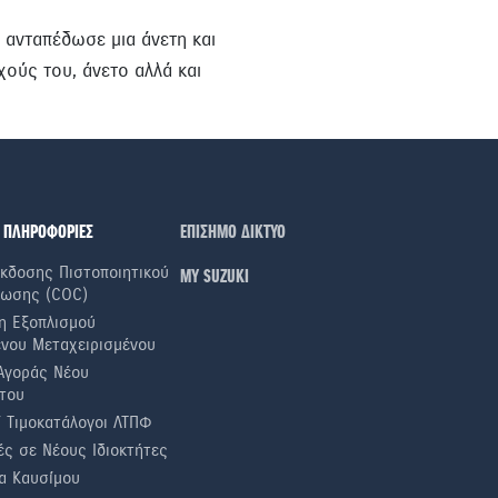
 ανταπέδωσε μια άνετη και
χούς του, άνετο αλλά και
 ΠΛΗΡΟΦΟΡΙΕΣ
ΕΠΙΣΗΜΟ ΔΙΚΤΥΟ
κδοσης Πιστοποιητικού
ΜΥ SUZUKI
ωσης (COC)
η Εξοπλισμού
ενου Μεταχειρισμένου
Αγοράς Νέου
του
ί Τιμοκατάλογοι ΛΤΠΦ
ς σε Nέους Iδιοκτήτες
α Καυσίμου