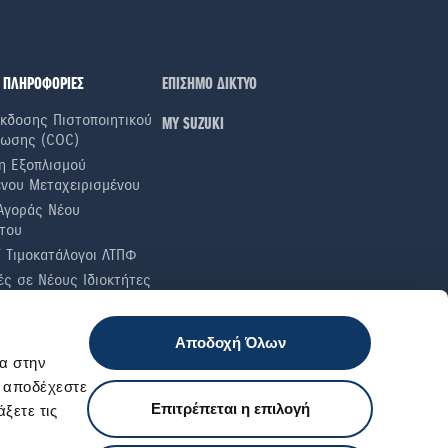
 ΠΛΗΡΟΦΟΡΙΕΣ
ΕΠΙΣΗΜΟ ΔΙΚΤΥΟ
κδοσης Πιστοποιητικού
ΜΥ SUZUKI
ωσης (COC)
η Εξοπλισμού
ενου Μεταχειρισμένου
Αγοράς Νέου
του
ί Τιμοκατάλογοι ΛΤΠΦ
ς σε Nέους Iδιοκτήτες
α Καυσίμου
ές Ελαστικών
Αποδοχή Όλων
 Έλεγχοι
α στην
ι αποδέχεστε
Επιτρέπεται η επιλογή
ξετε τις