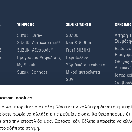
Α
ΥΠΗΡΕΣΙΕΣ
SUZUKI WORLD
ΧΡΗΣΙΜΕΣ
Suzuki Care+
SUZUKI
Αίτηση Έ
Συμμόρφ
SUZUKI Ανταλλακτικά®
Νέα & Άρθρα
Βεβαίωσ
S
SUZUKI Αξεσουάρ®
Γιατί SUZUKI
Εισαγόμ
A
Πρόγραμμα Ασφάλισης
Περιβάλλον
Οδηγός 
My Suzuki
Υβριδικά αυτοκίνητα
Αυτοκινή
Suzuki Connect
Μικρά αυτοκίνητα
Ιστορικο
SUV
Συμβουλέ
Οικονομί
Συμβουλ
μοποιεί cookies
Τακτικοί
ια να μπορείτε να απολαμβάνετε την καλύτερη δυνατή εμπειρί
χίσετε χωρίς να αλλάξετε τις ρυθμίσεις σας, θα θεωρήσουμε ότ
 από την ιστοσελίδα μας. Ωστόσο, εάν θέλετε μπορείτε να αλλά
οποιαδήποτε στιγμή.