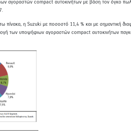
ιων αγοραστών compact αυτοκινήτων με βάση τον όγκο πω
7.
ω πίνακα, η Suzuki με ποσοστό 11,4 % και με σημαντική δια
ιλογή των υποψήφιων αγοραστών compact αυτοκινήτων παγκο