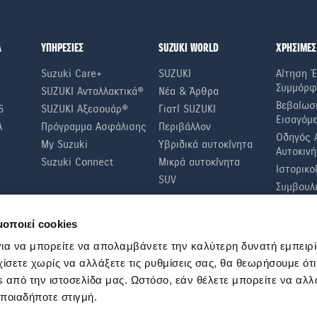
Α
ΥΠΗΡΕΣΙΕΣ
SUZUKI WORLD
ΧΡΗΣΙΜΕΣ
Suzuki Care+
SUZUKI
Αίτηση Έ
Συμμόρφ
SUZUKI Ανταλλακτικά®
Νέα & Άρθρα
Βεβαίωσ
S
SUZUKI Αξεσουάρ®
Γιατί SUZUKI
Εισαγόμ
A
Πρόγραμμα Ασφάλισης
Περιβάλλον
Οδηγός 
My Suzuki
Υβριδικά αυτοκίνητα
Αυτοκινή
Suzuki Connect
Μικρά αυτοκίνητα
Ιστορικο
SUV
Συμβουλέ
Οικονομί
Συμβουλ
μοποιεί cookies
Τακτικοί
ια να μπορείτε να απολαμβάνετε την καλύτερη δυνατή εμπειρί
χίσετε χωρίς να αλλάξετε τις ρυθμίσεις σας, θα θεωρήσουμε ότ
 από την ιστοσελίδα μας. Ωστόσο, εάν θέλετε μπορείτε να αλλά
οποιαδήποτε στιγμή.