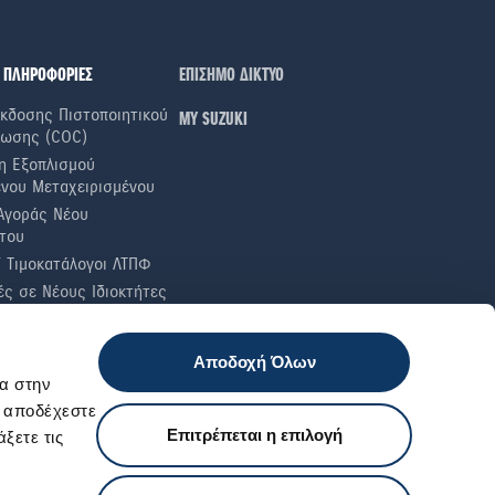
 ΠΛΗΡΟΦΟΡΙΕΣ
ΕΠΙΣΗΜΟ ΔΙΚΤΥΟ
κδοσης Πιστοποιητικού
ΜΥ SUZUKI
ωσης (COC)
η Εξοπλισμού
ενου Μεταχειρισμένου
Αγοράς Νέου
του
ί Τιμοκατάλογοι ΛΤΠΦ
ς σε Nέους Iδιοκτήτες
α Καυσίμου
ές Ελαστικών
Αποδοχή Όλων
 Έλεγχοι
α στην
ι αποδέχεστε
Επιτρέπεται η επιλογή
ξετε τις