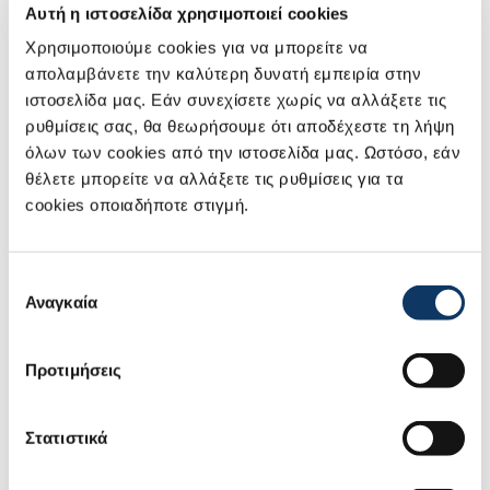
Πολλές από τις τεχνολογίες τις οποίες η Suzuki ήδη
Αυτή η ιστοσελίδα χρησιμοποιεί cookies
εφαρμόζει στα αυτοκίνητα παραγωγής της, όπως μέθοδοι
Χρησιμοποιούμε cookies για να μπορείτε να
εξοικονόμησης βάρους στα
μικρά αυτοκίνητα
πόλης ή
απολαμβάνετε την καλύτερη δυνατή εμπειρία στην
εξελιγμένα συστήματα Τετρακίνησης και Ελέγχου
ιστοσελίδα μας. Εάν συνεχίσετε χωρίς να αλλάξετε τις
Πρόσφυσης σε εκτός δρόμου εφαρμογές, θα
ρυθμίσεις σας, θα θεωρήσουμε ότι αποδέχεστε τη λήψη
χρησιμοποιηθούν για να συνεισφέρουν στην επιτυχή
όλων των cookies από την ιστοσελίδα μας. Ωστόσο, εάν
ολοκλήρωση αυτής της πρωτοποριακής προσπάθειας της
θέλετε μπορείτε να αλλάξετε τις ρυθμίσεις για τα
HAKUTO.
cookies οποιαδήποτε στιγμή.
"Είναι μεγάλη ικανοποίηση για εμάς να έχουμε τη
δυνατότητα να στηρίξουμε τη Hakuto σε αυτή την
Επιλογή
αποστολή εξερεύνησης της Σελήνης. Συντασσόμαστε
Αναγκαία
συγκατάθεσης
απόλυτα με το γεγονός ότι η HAKUTO κυνηγάει το όνειρο
μέσα από τη δημιουργία αυτού του μικρού σεληνιακού
Προτιμήσεις
οχήματος, καθώς με τον ίδιο τρόπο και εμείς
συμβάλουμε στη δημιουργία κοινωνιών αφθονίας μέσα
Στατιστικά
από την κατασκευή
μικρών αυτοκινήτων
. Ανυπομονούμε
για την επιτυχή εξερεύνηση της Σελήνης με ένα όχημα