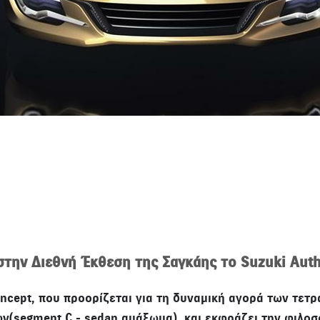
στην Διεθνή Έκθεση της Σαγκάης το Suzuki Aut
concept, που προορίζεται για τη δυναμική αγορά των τε
ν(segment C - sedan αμάξωμα) και εκφράζει την φιλοσοφ