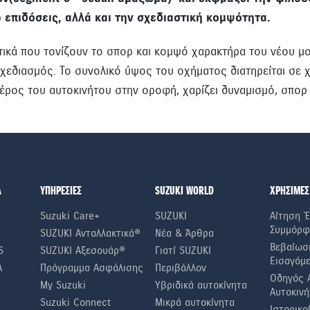
ρ επιδόσεις, αλλά και την σχεδιαστική κομψότητα.
στικά που τονίζουν το σπορ και κομψό χαρακτήρα του νέου μο
σχεδιασμός. Το συνολικό ύψος του οχήματος διατηρείται σε χ
έρος του αυτοκινήτου στην οροφή, χαρίζει δυναμισμό, σπο
Α
ΥΠΗΡΕΣΙΕΣ
SUZUKI WORLD
ΧΡΗΣΙΜΕΣ
Suzuki Care+
SUZUKI
Αίτηση Έ
Συμμόρφ
SUZUKI Ανταλλακτικά®
Νέα & Άρθρα
Βεβαίωσ
S
SUZUKI Αξεσουάρ®
Γιατί SUZUKI
Εισαγόμ
A
Πρόγραμμα Ασφάλισης
Περιβάλλον
Οδηγός 
My Suzuki
Υβριδικά αυτοκίνητα
Αυτοκινή
Suzuki Connect
Μικρά αυτοκίνητα
Ιστορικο