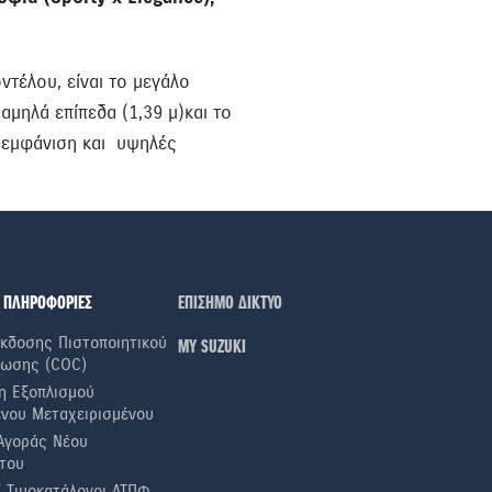
ντέλου, είναι το μεγάλο
αμηλά επίπεδα (1,39 μ)και το
ρ εμφάνιση και υψηλές
 ΠΛΗΡΟΦΟΡΙΕΣ
ΕΠΙΣΗΜΟ ΔΙΚΤΥΟ
κδοσης Πιστοποιητικού
ΜΥ SUZUKI
ωσης (COC)
η Εξοπλισμού
ενου Μεταχειρισμένου
Αγοράς Νέου
του
ί Τιμοκατάλογοι ΛΤΠΦ