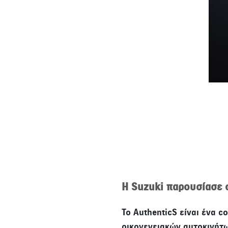
Η Suzuki παρουσίασε 
To ΑuthenticS είναι ένα 
οικογενειακών αυτοκινήτω