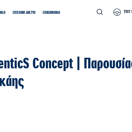
TEST 
ORLD
ΕΠΙΣΗΜΟ ΔΙΚΤΥΟ
ΕΠΙΚΟΙΝΩΝΙΑ
enticS Concept | Παρουσί
κάης