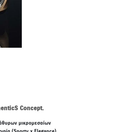
henticS Concept.
τράθυρων μικρομεσαίων
ία (Sporty x Elegance),