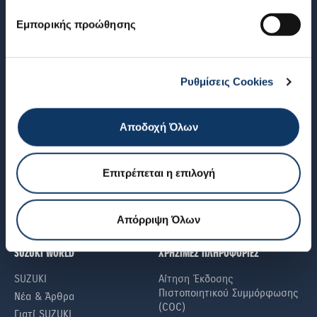
Εμπορικής προώθησης
ΕΓΓΡΑΦΕΙΤΕ ΣΤΟ NEWSLETTER
Ρυθμίσεις Cookies
ΜΟΝΤΕΛΑ
ΥΠΗΡΕΣΙΕΣ
Αποδοχή Όλων
SWIFT
Suzuki Care+
VITARA
SUZUKI Ανταλλακτικά®
S-CROSS
SUZUKI Αξεσουάρ®
Επιτρέπεται η επιλογή
e VITARA
Πρόγραμμα Ασφάλισης
My Suzuki
Suzuki Connect
Απόρριψη Όλων
SUZUKI WORLD
ΧΡΗΣΙΜΕΣ ΠΛΗΡΟΦΟΡΙΕΣ
SUZUKI
Αίτηση Έκδοσης
Πιστοποιητικού Συμμόρφωσης
Νέα & Άρθρα
(COC)
Γιατί SUZUKI