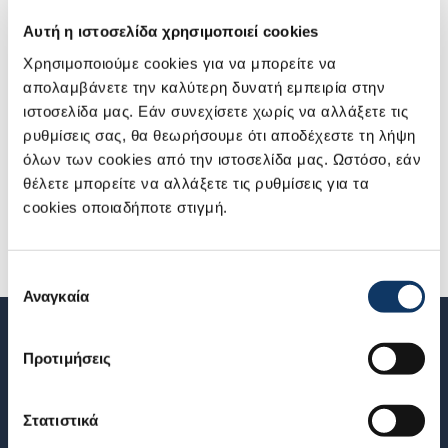
αυστηρή επίβλεψη των Ιαπώνων διοργανωτών, οι καλύτεροι
Αυτή η ιστοσελίδα χρησιμοποιεί cookies
τεχνίτες από όλες τις χώρες της Ευρώπης βρέθηκαν
Χρησιμοποιούμε cookies για να μπορείτε να
αντιμέτωποι με ένα νέο VITARA!
απολαμβάνετε την καλύτερη δυνατή εμπειρία στην
ιστοσελίδα μας. Εάν συνεχίσετε χωρίς να αλλάξετε τις
Η μεγάλη πίεση χρόνου αλλά και ένα χαλασμένο ειδικό
ρυθμίσεις σας, θα θεωρήσουμε ότι αποδέχεστε τη λήψη
εργαλείο που μας έτυχε, μας στέρησε την θέση στο
όλων των cookies από την ιστοσελίδα μας. Ωστόσο, εάν
βάθρο, αλλά μας έδωσε την πρόκριση στην δεκάδα.
θέλετε μπορείτε να αλλάξετε τις ρυθμίσεις για τα
cookies οποιαδήποτε στιγμή.
Νιώθουμε ιδιαίτερη τιμή που εκπροσωπήσαμε την χώρα
μας και αναμένουμε με ανυπομονησία το 2019 που θα
πραγματοποιήθει ξανά ο διαγωνισμός.
Επιλογή
Αναγκαία
συγκατάθεσης
Προτιμήσεις
NEWSLETTER
Εγγραφείτε στο newsletter μας για να ενημερώνεστε για όλα τα
Στατιστικά
νέα της Suzuki