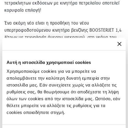
τετρακίνητων εκδόσεων με κινητήρα πετρελαίου αποτελεί
κορυφαία επιλογή!
Ένα ακόμη νέο είναι η προσθήκη του νέου
υπερτροφοδοτούμενου κινητήρα βενζίνης BOOSTERJET 1,4
λίτρων με τεχνολογία άμεσου ψεκασμού, στη γκάμα του
Vitara! Ο νέος κινητήρας έχει απόδοση 140 hp στις 5.500
rpm και μέγιστη ροπή 220 Nm διαθέσιμη από τις 1.500 έως
τις 4.000 rpm!
Αυτή η ιστοσελίδα χρησιμοποιεί cookies
Ο νέος κινητήρας BOOSTERJET πληροί τις αντιρρυπαντικές
Χρησιμοποιούμε cookies για να μπορείτε να
απολαμβάνετε την καλύτερη δυνατή εμπειρία στην
προδιαγραφές EURO 6 ενώ προσφέρει εντυπωσιακή μέση
ιστοσελίδα μας. Εάν συνεχίσετε χωρίς να αλλάξετε τις
κατανάλωση με μόλις 5,4 λίτρα/100 χλμ, εξασφαλίζοντας
ρυθμίσεις σας, θα θεωρήσουμε ότι αποδέχεστε τη λήψη
ιδιαίτερα χαμηλές εκπομπές ρύπων (127gr/km CO2) και
όλων των cookies από την ιστοσελίδα μας. Ωστόσο, εάν
συνεπώς μειωμένα τέλη κυκλοφορίας. Ο νέος κινητήρας θα
θέλετε μπορείτε να αλλάξετε τις ρυθμίσεις για τα
προσφέρεται με τις τετρακίνητες εκδόσεις του Vitara και
cookies οποιαδήποτε στιγμή.
θα μπορεί να συνδυαστεί τόσο με 6ταχυτο μηχανικό όσο
και με 6ταχυτο αυτόματο κιβώτιο.