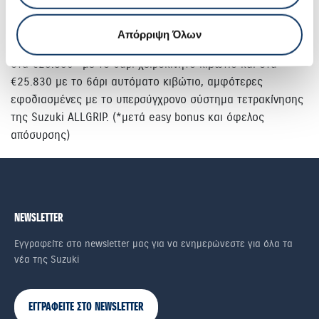
οργάνων και τα δαχτυλίδια των αεραγωγών.
Απόρριψη Όλων
Οι τιμές του Vitara S με το νέο κινητήρα διαμορφώνονται
στα €23.830* με το 6άρι χειροκίνητο κιβώτιο και στα
€25.830 με το 6άρι αυτόματο κιβώτιο, αμφότερες
εφοδιασμένες με το υπερσύγχρονο σύστημα τετρακίνησης
της Suzuki ALLGRIP. (*μετά easy bonus και όφελος
απόσυρσης)
NEWSLETTER
Εγγραφείτε στο newsletter μας για να ενημερώνεστε για όλα τα
νέα της Suzuki
ΕΓΓΡΑΦΕΙΤΕ ΣΤΟ NEWSLETTER