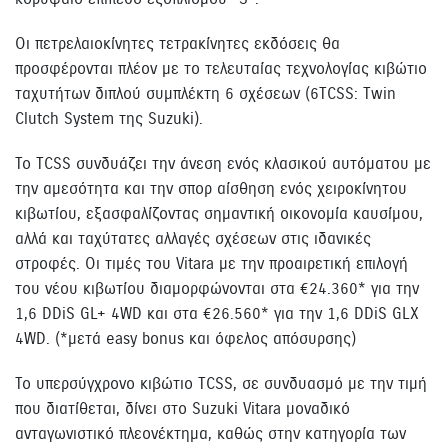
Οι πετρελαιοκίνητες τετρακίνητες εκδόσεις θα
προσφέρονται πλέον με το τελευταίας τεχνολογίας κιβώτιο
ταχυτήτων διπλού συμπλέκτη 6 σχέσεων (6TCSS: Twin
Clutch System της Suzuki).
Το TCSS συνδυάζει την άνεση ενός κλασικού αυτόματου με
την αμεσότητα και την σπορ αίσθηση ενός χειροκίνητου
κιβωτίου, εξασφαλίζοντας σημαντική οικονομία καυσίμου,
αλλά και ταχύτατες αλλαγές σχέσεων στις ιδανικές
στροφές. Οι τιμές του Vitara με την προαιρετική επιλογή
του νέου κιβωτίου διαμορφώνονται στα €24.360* για την
1,6 DDiS GL+ 4WD και στα €26.560* για την 1,6 DDiS GLX
4WD. (*μετά easy bonus και όφελος απόσυρσης)
Το υπερσύγχρονο κιβώτιο ΤCSS, σε συνδυασμό με την τιμή
που διατίθεται, δίνει στο Suzuki Vitara μοναδικό
ανταγωνιστικό πλεονέκτημα, καθώς στην κατηγορία των