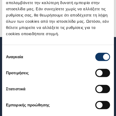
απολαμβάνετε την καλύτερη δυνατή εμπειρία στην
ερώτηση.
ιστοσελίδα μας. Εάν συνεχίσετε χωρίς να αλλάξετε τις
ρυθμίσεις σας, θα θεωρήσουμε ότι αποδέχεστε τη λήψη
Κάνε Like στη
Suzuki στο Facebook
, και δες
εδώ
όλων των cookies από την ιστοσελίδα μας. Ωστόσο, εάν
φωτογραφίες από τη διαδικασία εισόδου του S-Cross στο
θέλετε μπορείτε να αλλάξετε τις ρυθμίσεις για τα
χώρο του Golden Hall.
cookies οποιαδήποτε στιγμή.
Επιλογή
Αναγκαία
συγκατάθεσης
NEWSLETTER
Εγγραφείτε στο newsletter μας για να ενημερώνεστε για όλα τα
Προτιμήσεις
νέα της Suzuki
Στατιστικά
ΕΓΓΡΑΦΕΙΤΕ ΣΤΟ NEWSLETTER
Εμπορικής προώθησης
ΜΟΝΤΕΛΑ
ΥΠΗΡΕΣΙΕΣ