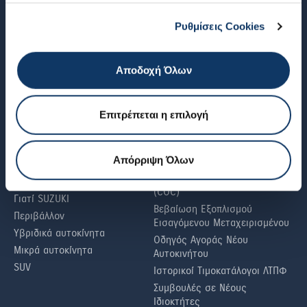
SWIFT
Suzuki Care+
Ρυθμίσεις Cookies
VITARA
SUZUKI Ανταλλακτικά®
S-CROSS
SUZUKI Αξεσουάρ®
Αποδοχή Όλων
e VITARA
Πρόγραμμα Ασφάλισης
My Suzuki
Suzuki Connect
Επιτρέπεται η επιλογή
SUZUKI WORLD
ΧΡΗΣΙΜΕΣ ΠΛΗΡΟΦΟΡΙΕΣ
Απόρριψη Όλων
SUZUKI
Αίτηση Έκδοσης
Πιστοποιητικού Συμμόρφωσης
Νέα & Άρθρα
(COC)
Γιατί SUZUKI
Βεβαίωση Εξοπλισμού
Περιβάλλον
Εισαγόμενου Μεταχειρισμένου
Υβριδικά αυτοκίνητα
Οδηγός Αγοράς Νέου
Μικρά αυτοκίνητα
Αυτοκινήτου
SUV
Ιστορικοί Τιμοκατάλογοι ΛΤΠΦ
Συμβουλές σε Nέους
Iδιοκτήτες