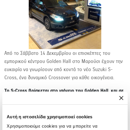
Από το Σάββατο 14 Δεκεμβρίου οι επισκέπτες του
εμπορικού κέντρου Golden Hall στο Μαρούσι έχουν την
ευκαιρία να γνωρίσουν από κοντά το νέο Suzuki S-
Cross, ένα δυναμικό Crossover για κάθε οικογένεια.
Το S-Cross βρίσκεται στο ισόγειο του Golden Hall, και σε
περιμένει να το ανακαλύψεις και να μάθεις όλα όσα
θέλεις για το μοντέλο, στον ειδικά διαμορφωμένο χώρο.
Τις ώρες αιχμής, το αυτοκίνητο θα παραμένει ανοιχτό για
Αυτή η ιστοσελίδα χρησιμοποιεί cookies
να καθήσεις στη θέση του οδηγού, ενώ οι άνθρωποι της
Χρησιμοποιούμε cookies για να μπορείτε να
Suzuki θα μπορούν να απαντήσουν σε κάθε σου