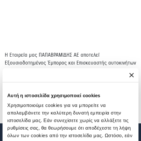
H Eταιρεία μας ΠΑΠΑΒΡΑΜΙΔΗΣ ΑΕ αποτελεί
Εξουσιοδοτημένος Έμπορος και Επισκευαστής αυτοκινήτων
Suzuki στην περιοχή της Θεσσαλονίκης. Στην κάθετη
μονάδα μας, το εξειδικευμένο και άρτια καταρτισμένο
προσωπικό μας παρέχει σε όλους τους κατόχους Suzuki
ολοκληρωμένες υπηρεσίες και άρτια τεχνική υποστήριξη.
Αυτή η ιστοσελίδα χρησιμοποιεί cookies
Με επίκεντρο τις ανάγκες σας, μετατρέπουμε την αγορά
Χρησιμοποιούμε cookies για να μπορείτε να
του νέου σας Suzuki σε μία μοναδική εμπειρία.
απολαμβάνετε την καλύτερη δυνατή εμπειρία στην
ιστοσελίδα μας. Εάν συνεχίσετε χωρίς να αλλάξετε τις
ρυθμίσεις σας, θα θεωρήσουμε ότι αποδέχεστε τη λήψη
όλων των cookies από την ιστοσελίδα μας. Ωστόσο, εάν