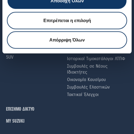
Αποδοχή Όλων
SUZUKI WORLD
ΧΡΗΣΙΜΕΣ ΠΛΗΡΟΦΟΡΙΕΣ
SUZUKI
Αίτηση Έκδοσης
Πιστοποιητικού Συμμόρφωσης
Νέα & Άρθρα
Επιτρέπεται η επιλογή
(COC)
Γιατί SUZUKI
Βεβαίωση Εξοπλισμού
Περιβάλλον
Εισαγόμενου Μεταχειρισμένου
Απόρριψη Όλων
Υβριδικά αυτοκίνητα
Οδηγός Αγοράς Νέου
Μικρά αυτοκίνητα
Αυτοκινήτου
SUV
Ιστορικοί Τιμοκατάλογοι ΛΤΠΦ
Συμβουλές σε Nέους
Iδιοκτήτες
Οικονομία Καυσίμου
Συμβουλές Ελαστικών
Τακτικοί Έλεγχοι
ΕΠΙΣΗΜΟ ΔΙΚΤΥΟ
ΜΥ SUZUKI