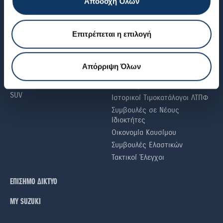
Αποδοχή Όλων
SUZUKI WORLD
ΧΡΗΣΙΜΕΣ ΠΛΗΡΟΦΟΡΙΕΣ
SUZUKI
Αίτηση Έκδοσης
Πιστοποιητικού Συμμόρφωσης
Νέα & Άρθρα
Επιτρέπεται η επιλογή
(COC)
Γιατί SUZUKI
Βεβαίωση Εξοπλισμού
Περιβάλλον
Εισαγόμενου Μεταχειρισμένου
Απόρριψη Όλων
Υβριδικά αυτοκίνητα
Οδηγός Αγοράς Νέου
Μικρά αυτοκίνητα
Αυτοκινήτου
SUV
Ιστορικοί Τιμοκατάλογοι ΛΤΠΦ
Συμβουλές σε Nέους
Iδιοκτήτες
Οικονομία Καυσίμου
Συμβουλές Ελαστικών
Τακτικοί Έλεγχοι
ΕΠΙΣΗΜΟ ΔΙΚΤΥΟ
ΜΥ SUZUKI