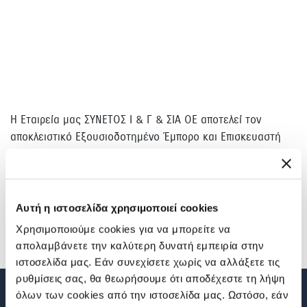
H Eταιρεία μας ΣΥΝΕΤΟΣ Ι & Γ & ΣΙΑ ΟΕ αποτελεί τον
αποκλειστικό Εξουσιοδοτημένο Έμπορο και Επισκευαστή
αυτοκινήτων Suzuki στη Ζάκυνθο. Στην κάθετη μονάδα
μας, το εξειδικευμένο και άρτια καταρτισμένο προσωπικό
μας παρέχει σε όλους τους κατόχους Suzuki
ολοκληρωμένες υπηρεσίες και άρτια τεχνική υποστήριξη.
Αυτή η ιστοσελίδα χρησιμοποιεί cookies
Με επίκεντρο τις ανάγκες σας, μετατρέπουμε την αγορά
Χρησιμοποιούμε cookies για να μπορείτε να
του νέου σας Suzuki σε μία μοναδική εμπειρία.
απολαμβάνετε την καλύτερη δυνατή εμπειρία στην
ιστοσελίδα μας. Εάν συνεχίσετε χωρίς να αλλάξετε τις
ρυθμίσεις σας, θα θεωρήσουμε ότι αποδέχεστε τη λήψη
όλων των cookies από την ιστοσελίδα μας. Ωστόσο, εάν